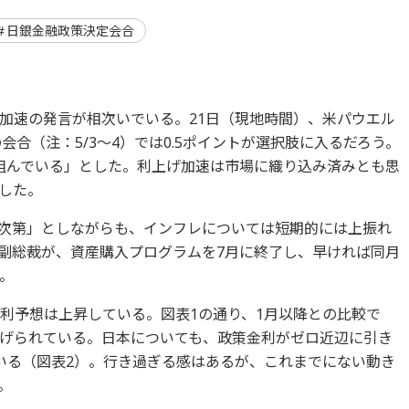
日銀金融政策決定会合
加速の発言が相次いでいる。21日（現地時間）、米パウエル
の会合（注：5/3～4）では0.5ポイントが選択肢に入るだろう。
組んでいる」とした。利上げ加速は市場に織り込み済みとも思
した。
タ次第」としながらも、インフレについては短期的には上振れ
ス副総裁が、資産購入プログラムを7月に終了し、早ければ同月
。
金利予想は上昇している。図表1の通り、1月以降との比較で
げられている。日本についても、政策金利がゼロ近辺に引き
いる（図表2）。行き過ぎる感はあるが、これまでにない動き
。