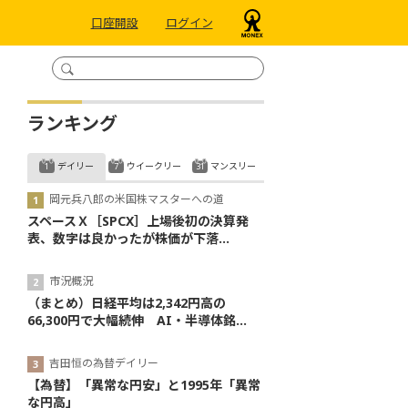
口座開設
ログイン
ランキング
デイリー
ウイークリー
マンスリー
岡元兵八郎の米国株マスターへの道
スペースＸ［SPCX］上場後初の決算発
表、数字は良かったが株価が下落...
市況概況
（まとめ）日経平均は2,342円高の
66,300円で大幅続伸 AI・半導体銘...
吉田恒の為替デイリー
【為替】「異常な円安」と1995年「異常
な円高」