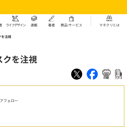
者
ライフデザイン
連載
著者
商
品・
サービス
マネクリとは
クを注視
スクを注視
印刷
ｱﾝｹｰﾄ
ニアフェロー