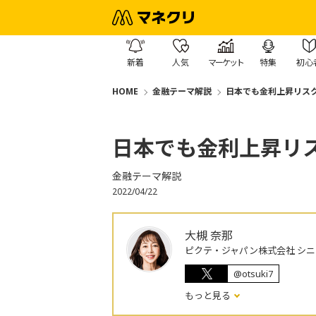
新着
人気
マーケット
特集
初心
HOME
金融テーマ解説
日本でも金利上昇リス
日本でも金利上昇リ
金融テーマ解説
2022/04/22
大槻 奈那
ピクテ・ジャパン株式会社 シ
@otsuki7
もっと見る