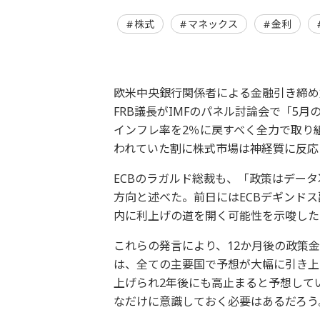
株式
マネックス
金利
欧米中央銀行関係者による金融引き締め
FRB議長がIMFのパネル討論会で「5月
インフレ率を2％に戻すべく全力で取り
われていた割に株式市場は神経質に反応
ECBのラガルド総裁も、「政策はデー
方向と述べた。前日にはECBデギンド
内に利上げの道を開く可能性を示唆した
これらの発言により、12か月後の政策
は、全ての主要国で予想が大幅に引き上
上げられ2年後にも高止まると予想して
なだけに意識しておく必要はあるだろう