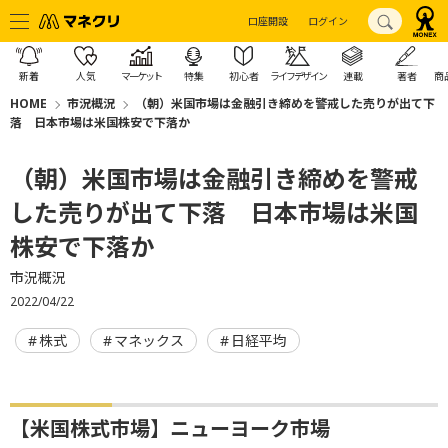
口座開設
ログイン
新着
人気
マーケット
特集
初心者
ライフデザイン
連載
著者
商
HOME
市況概況
（朝）米国市場は金融引き締めを警戒した売りが出て下
落 日本市場は米国株安で下落か
（朝）米国市場は金融引き締めを警戒
した売りが出て下落 日本市場は米国
株安で下落か
市況概況
2022/04/22
株式
マネックス
日経平均
【米国株式市場】ニューヨーク市場