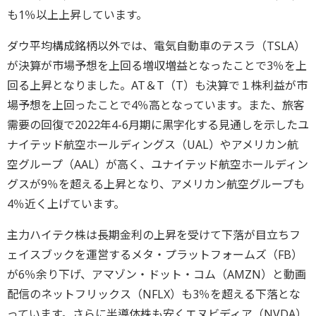
も1％以上上昇しています。
ダウ平均構成銘柄以外では、電気自動車のテスラ（TSLA）
が決算が市場予想を上回る増収増益となったことで3％を上
回る上昇となりました。AT＆T（T）も決算で１株利益が市
場予想を上回ったことで4％高となっています。また、旅客
需要の回復で2022年4-6月期に黒字化する見通しを示したユ
ナイテッド航空ホールディングス（UAL）やアメリカン航
空グループ（AAL）が高く、ユナイテッド航空ホールディン
グスが9％を超える上昇となり、アメリカン航空グループも
4％近く上げています。
主力ハイテク株は長期金利の上昇を受けて下落が目立ちフ
ェイスブックを運営するメタ・プラットフォームズ（FB）
が6％余り下げ、アマゾン・ドット・コム（AMZN）と動画
配信のネットフリックス（NFLX）も3％を超える下落とな
っています。さらに半導体株も安くエヌビディア（NVDA）