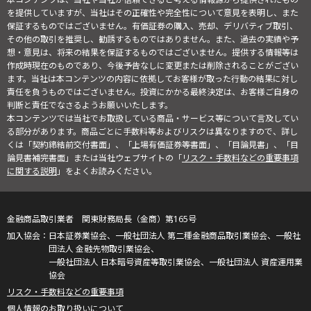
を提供していますが、当社はその正確性や完全性について意見を表明し、また
保証するものではございません。有価証券の購入、売却、デリバティブ取引、
その他の取引を推奨し、勧誘するものではありません。また、過去の実績や予
想・意見は、将来の結果を保証するものではございません。提供する情報等は
作成時現在のものであり、今後予告なしに変更または削除されることがござい
ます。当社は本コンテンツの内容に依拠してお客様が取った行動の結果に対し
責任を負うものではございません。投資にかかる最終決定は、お客様ご自身の
判断と責任でなさるようお願いいたします。
本コンテンツでは当社でお取扱している商品・サービス等について言及してい
る部分があります。商品ごとに手数料等およびリスクは異なりますので、詳し
くは「契約締結前交付書面」、「上場有価証券等書面」、「目論見書」、「目
論見書補完書面」または当社ウェブサイトの「
リスク・手数料などの重要事項
に関する説明
」をよくお読みください。
金融商品取引業者 関東財務局長（金商）第165号
日本証券業協会、一般社団法人 第二種金融商品取引業協会、一般社
団法人 金融先物取引業協会、
一般社団法人 日本暗号資産等取引業協会、一般社団法人 資産運用業
協会
リスク・手数料などの重要事項
個人情報のお取り扱いについて