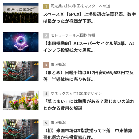
岡元兵八郎の米国株マスターへの道
スペースＸ［SPCX］上場後初の決算発表、数字
は良かったが株価が下落...
モトリーフール米国株情報
【米国株動向】AIスーパーサイクル第2幕、AI
インフラ投資拡大で恩恵...
市況概況
（まとめ）日経平均は617円安の65,683円で反
落 半導体株に売りも好...
マネックス人生100年デザイン
「墓じまい」には期限がある？墓じまいの流れ
とかかる費用を解説
市況概況
（朝）米国市場は3指数揃って下落 中東情勢
悪化懸念から投資家心理...