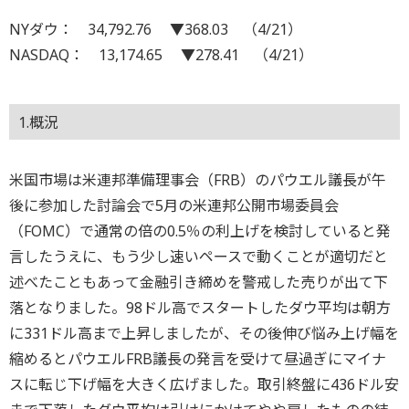
NYダウ： 34,792.76 ▼368.03 （4/21）
NASDAQ： 13,174.65 ▼278.41 （4/21）
1.概況
米国市場は米連邦準備理事会（FRB）のパウエル議長が午
後に参加した討論会で5月の米連邦公開市場委員会
（FOMC）で通常の倍の0.5％の利上げを検討していると発
言したうえに、もう少し速いペースで動くことが適切だと
述べたこともあって金融引き締めを警戒した売りが出て下
落となりました。98ドル高でスタートしたダウ平均は朝方
に331ドル高まで上昇しましたが、その後伸び悩み上げ幅を
縮めるとパウエルFRB議長の発言を受けて昼過ぎにマイナ
スに転じ下げ幅を大きく広げました。取引終盤に436ドル安