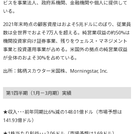
ビスを事業法人、政府系機関、金融機関や個人に提供して
いる。
2021年末時点の顧客資産はおよそ5兆ドルにのぼり、従業員
数は全世界でおよそ7万人を超える。純営業収益の約50%は
機関投資家向け証券事業、残りをウェルス・マネジメント
事業と投資運用事業が占める。米国外の拠点の純営業収益
が全体のおよそ30%を占めている。
出所：銘柄スカウター米国株、Morningstar, Inc.
第1四半期（1月－3月期）実績
★収入･･･前年同期比6%減の148.01億ドル（市場予想は
141.93億ドル）
★1株当たり利益･･･2.06ドル（市場予想は1.69ドル）