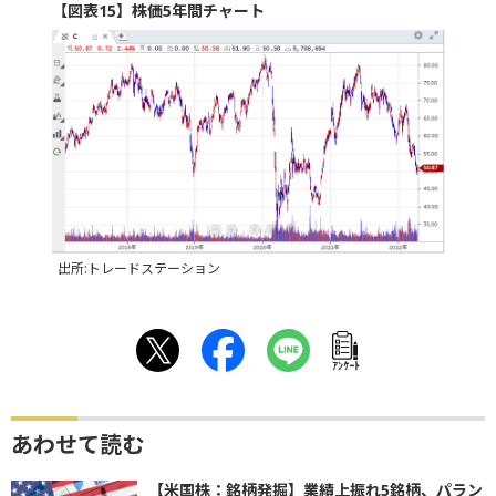
【図表15】株価5年間チャート
出所:トレードステーション
ｱﾝｹｰﾄ
あわせて読む
【米国株：銘柄発掘】業績上振れ5銘柄、パラン