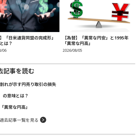
】「日米通貨同盟の完成形」
【為替】「異常な円安」と1995年
とは？
「異常な円高」
8/06
2026/08/05
去記事を読む
）割れが示す円売り取引の損失
」の意味とは？
年「異常な円高」
過去記事一覧を見る