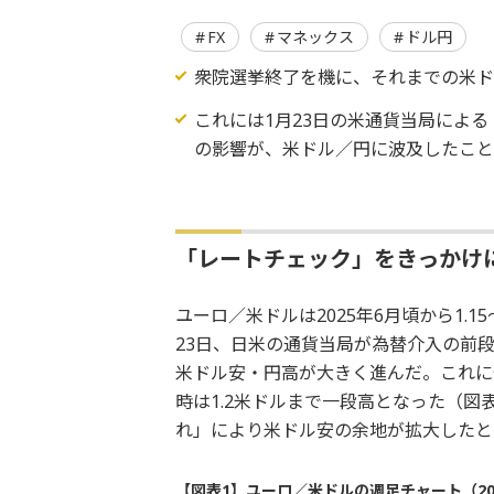
FX
マネックス
ドル円
衆院選挙終了を機に、それまでの米
これには1月23日の米通貨当局によ
の影響が、米ドル／円に波及したこ
「レートチェック」をきっかけ
ユーロ／米ドルは2025年6月頃から1.
23日、日米の通貨当局が為替介入の前
米ドル安・円高が大きく進んだ。これに
時は1.2米ドルまで一段高となった（
れ」により米ドル安の余地が拡大したと
【図表1】ユーロ／米ドルの週足チャート（20