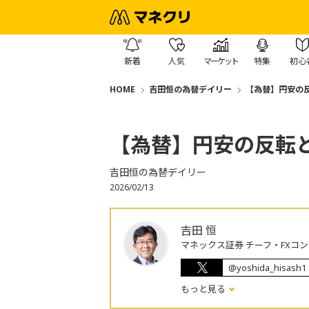
新着
人気
マーケット
特集
初心
HOME
吉田恒の為替デイリー
【為替】円安の
【為替】円安の反転
吉田恒の為替デイリー
2026/02/13
吉田 恒
マネックス証券 チーフ・FXコ
@yoshida_hisash1
もっと見る