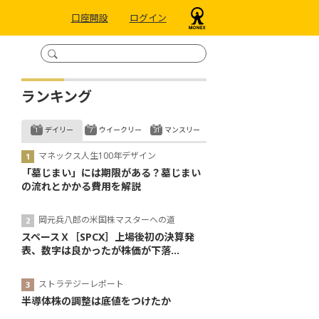
口座開設
ログイン
ランキング
デイリー
ウイークリー
マンスリー
マネックス人生100年デザイン
「墓じまい」には期限がある？墓じまい
の流れとかかる費用を解説
岡元兵八郎の米国株マスターへの道
スペースＸ［SPCX］上場後初の決算発
表、数字は良かったが株価が下落...
ストラテジーレポート
半導体株の調整は底値をつけたか