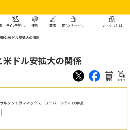
者
ライフデザイン
連載
著者
商
品・
サービス
マネクリとは
反転と米ドル安拡大の関係
と米ドル安拡大の関係
印刷
ｱﾝｹｰﾄ
ンサルタント兼マネックス・ユニバーシティ FX学長