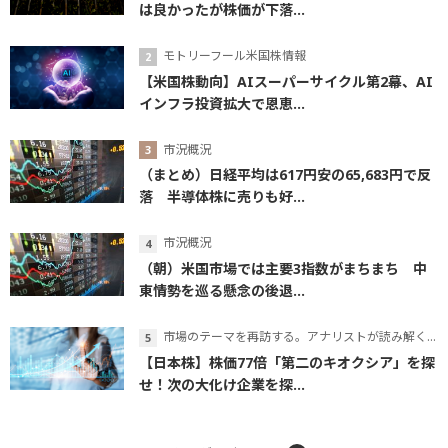
は良かったが株価が下落...
モトリーフール米国株情報
【米国株動向】AIスーパーサイクル第2幕、AI
インフラ投資拡大で恩恵...
市況概況
（まとめ）日経平均は617円安の65,683円で反
落 半導体株に売りも好...
市況概況
（朝）米国市場では主要3指数がまちまち 中
東情勢を巡る懸念の後退...
市場のテーマを再訪する。アナリストが読み解くテーマの本質
【日本株】株価77倍「第二のキオクシア」を探
せ！次の大化け企業を探...