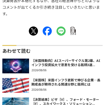
決算発表が本格化するなか、各社の経営陣からどのような
コメントが出てくるか引き続き注目していきたいと思いま
す。
ｱﾝｹｰﾄ
あわせて読む
【米国株動向】AIスーパーサイクル第2幕、AI
インフラ投資拡大で恩恵を受ける銘柄3選...
2026/08/06
【米国株】米国インフラ更新で伸びる企業―長
期成長が期待される関連分野と銘柄とは
2026/08/06
【決算結果】ビザ［V］、フォード・モーター
［F］、スカイワークス・ソリューション...