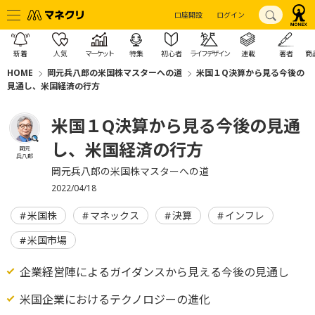
口座開設
ログイン
新着
人気
マーケット
特集
初心者
ライフデザイン
連載
著者
商
HOME
岡元兵八郎の米国株マスターへの道
米国１Q決算から見る今後の
見通し、米国経済の行方
米国１Q決算から見る今後の見通
し、米国経済の行方
岡元
兵八郎
岡元兵八郎の米国株マスターへの道
2022/04/18
米国株
マネックス
決算
インフレ
米国市場
企業経営陣によるガイダンスから見える今後の見通し
米国企業におけるテクノロジーの進化