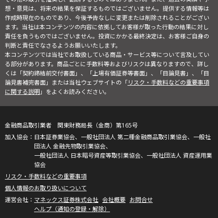
想・意見は、将来の結果を保証するものではございません。提供する情報等は
作成時現在のものであり、今後予告なしに変更または削除されることがござい
ます。当社は本コンテンツの内容に依拠してお客様が取った行動の結果に対し
責任を負うものではございません。投資にかかる最終決定は、お客様ご自身の
判断と責任でなさるようお願いいたします。
本コンテンツでは当社でお取扱している商品・サービス等について言及してい
る部分があります。商品ごとに手数料等およびリスクは異なりますので、詳し
くは「契約締結前交付書面」、「上場有価証券等書面」、「目論見書」、「目
論見書補完書面」または当社ウェブサイトの「
リスク・手数料などの重要事項
に関する説明
」をよくお読みください。
金融商品取引業者 関東財務局長（金商）第165号
日本証券業協会、一般社団法人 第二種金融商品取引業協会、一般社
団法人 金融先物取引業協会、
一般社団法人 日本暗号資産等取引業協会、一般社団法人 資産運用業
協会
リスク・手数料などの重要事項
個人情報のお取り扱いについて
マネックス証券株式会社
会社概要
お問合せ
ヘルプ（通知の登録・解除）