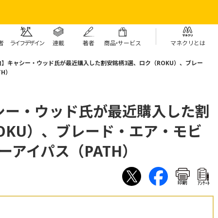
者
ライフデザイン
連載
著者
商
品・
サービス
マネクリとは
】キャシー・ウッド氏が最近購入した割安銘柄3選、ロク（ROKU）、ブレー
TH）
シー・ウッド氏が最近購入した割
OKU）、ブレード・エア・モビ
ーアイパス（PATH）
印刷
ｱﾝｹｰﾄ