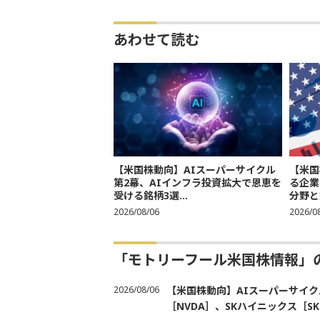
あわせて読む
【米国株動向】AIスーパーサイクル
【米国
第2幕、AIインフラ投資拡大で恩恵を
る企業
受ける銘柄3選...
分野と
2026/08/06
2026/0
「モトリーフール米国株情報」
2026/08/06
【米国株動向】AIスーパーサイク
［NVDA］、SKハイニックス［