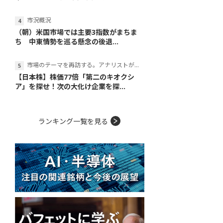
市況概況
（朝）米国市場では主要3指数がまちま
ち 中東情勢を巡る懸念の後退...
市場のテーマを再訪する。アナリストが読み解くテーマの本質
【日本株】株価77倍「第二のキオクシ
ア」を探せ！次の大化け企業を探...
ランキング一覧を見る