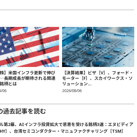
株】米国インフラ更新で伸び
【決算結果】ビザ［V］、フォード・
―長期成長が期待される関連
モーター［F］、スカイワークス・ソ
銘柄とは
リューション...
8/06
2026/08/06
の過去記事を読む
ル第2幕、AIインフラ投資拡大で恩恵を受ける銘柄3選：エヌビディア
SKHY］、台湾セミコンダクター・マニュファクチャリング［TSM］