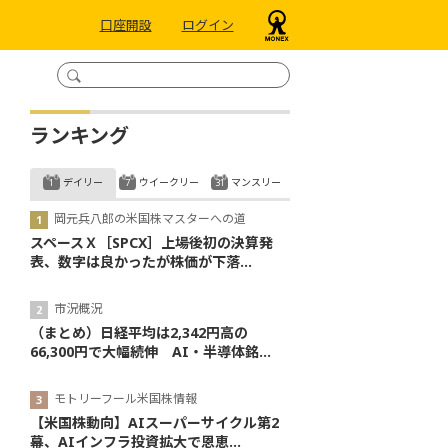
口座開設
ログイン
ランキング
デイリー
ウイークリー
マンスリー
岡元兵八郎の米国株マスターへの道
スペースＸ［SPCX］上場後初の決算発
表、数字は良かったが株価が下落...
市況概況
（まとめ）日経平均は2,342円高の
66,300円で大幅続伸 AI・半導体銘...
モトリーフール米国株情報
【米国株動向】AIスーパーサイクル第2
幕、AIインフラ投資拡大で恩恵...