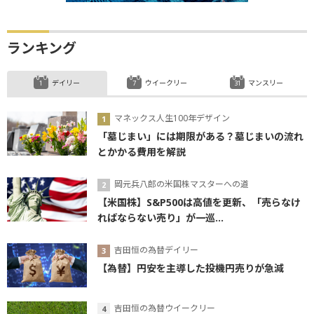
ランキング
デイリー
ウイークリー
マンスリー
マネックス人生100年デザイン
「墓じまい」には期限がある？墓じまいの流れ
とかかる費用を解説
岡元兵八郎の米国株マスターへの道
【米国株】S&P500は高値を更新、「売らなけ
ればならない売り」が一巡...
吉田恒の為替デイリー
【為替】円安を主導した投機円売りが急減
吉田恒の為替ウイークリー