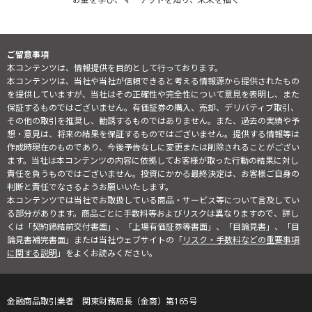
ご留意事項
本コンテンツは、情報提供を目的として行っております。
本コンテンツは、当社や当社が信頼できると考える情報源から提供されたもの
を提供していますが、当社はその正確性や完全性について意見を表明し、また
保証するものではございません。有価証券の購入、売却、デリバティブ取引、
その他の取引を推奨し、勧誘するものではありません。また、過去の実績や予
想・意見は、将来の結果を保証するものではございません。提供する情報等は
作成時現在のものであり、今後予告なしに変更または削除されることがござい
ます。当社は本コンテンツの内容に依拠してお客様が取った行動の結果に対し
責任を負うものではございません。投資にかかる最終決定は、お客様ご自身の
判断と責任でなさるようお願いいたします。
本コンテンツでは当社でお取扱している商品・サービス等について言及してい
る部分があります。商品ごとに手数料等およびリスクは異なりますので、詳し
くは「契約締結前交付書面」、「上場有価証券等書面」、「目論見書」、「目
論見書補完書面」または当社ウェブサイトの「
リスク・手数料などの重要事項
に関する説明
」をよくお読みください。
金融商品取引業者 関東財務局長（金商）第165号