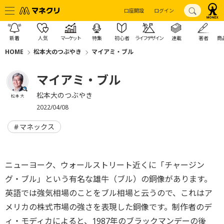
口座開設
ログイン
新着
人気
マーケット
特集
初心者
ライフデザイン
連載
著者
商
HOME
松本大のつぶやき
マイアミ・ブル
マイアミ・ブル
松本大のつぶやき
松本 大
2022/04/08
マネックス
ニューヨーク、ウォールストリート近くに「チャージン
グ・ブル」という有名な雄牛（ブル）の銅像があります。
英語では強気相場のことをブル相場と云うので、これはア
メリカの株式市場の強さを表現した銅像です。制作者のデ
ィ・モディカによると、1987年のブラックマンデーの後