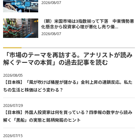
2026/08/07
（朝）米国市場は3指数揃って下落 中東情勢悪
化懸念から投資家心理が悪化し売り優...
2026/08/07
「市場のテーマを再訪する。アナリストが読み
解くテーマの本質」の過去記事を読む
2026/08/05
【日本株】「風が吹けば桶屋が儲かる」金利上昇の連鎖反応。私た
ちの生活と株価はどう変わる？
2026/07/29
【日本株】外国人投資家は何を買っている？四季報の数字から読み
解く「黒船」の実態と銘柄発掘のヒント
2026/07/15