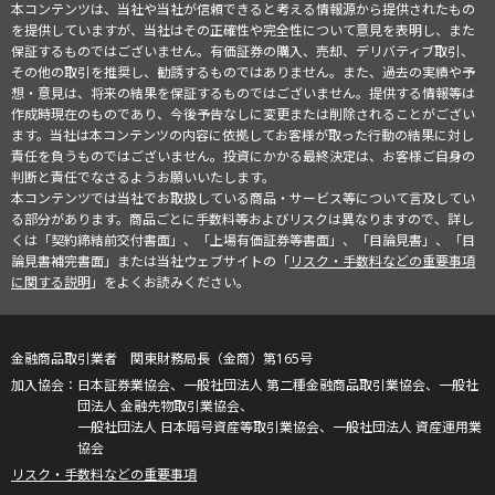
本コンテンツは、当社や当社が信頼できると考える情報源から提供されたもの
を提供していますが、当社はその正確性や完全性について意見を表明し、また
保証するものではございません。有価証券の購入、売却、デリバティブ取引、
その他の取引を推奨し、勧誘するものではありません。また、過去の実績や予
想・意見は、将来の結果を保証するものではございません。提供する情報等は
作成時現在のものであり、今後予告なしに変更または削除されることがござい
ます。当社は本コンテンツの内容に依拠してお客様が取った行動の結果に対し
責任を負うものではございません。投資にかかる最終決定は、お客様ご自身の
判断と責任でなさるようお願いいたします。
本コンテンツでは当社でお取扱している商品・サービス等について言及してい
る部分があります。商品ごとに手数料等およびリスクは異なりますので、詳し
くは「契約締結前交付書面」、「上場有価証券等書面」、「目論見書」、「目
論見書補完書面」または当社ウェブサイトの「
リスク・手数料などの重要事項
に関する説明
」をよくお読みください。
金融商品取引業者 関東財務局長（金商）第165号
日本証券業協会、一般社団法人 第二種金融商品取引業協会、一般社
団法人 金融先物取引業協会、
一般社団法人 日本暗号資産等取引業協会、一般社団法人 資産運用業
協会
リスク・手数料などの重要事項