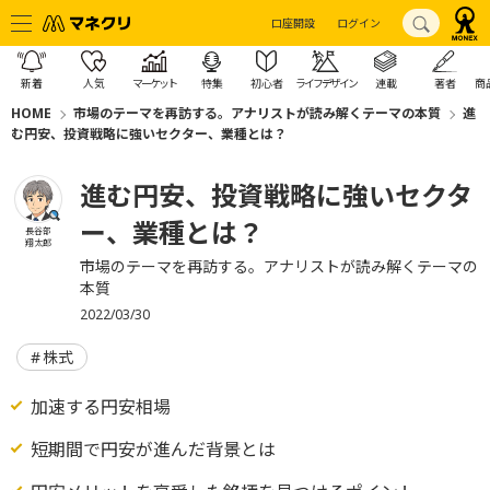
口座開設
ログイン
新着
人気
マーケット
特集
初心者
ライフデザイン
連載
著者
商
HOME
市場のテーマを再訪する。アナリストが読み解くテーマの本質
進
む円安、投資戦略に強いセクター、業種とは？
進む円安、投資戦略に強いセクタ
ー、業種とは？
長谷部
翔太郎
市場のテーマを再訪する。アナリストが読み解くテーマの
本質
2022/03/30
株式
加速する円安相場
短期間で円安が進んだ背景とは