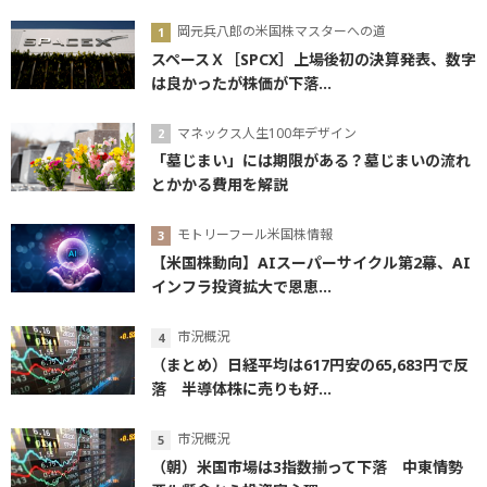
岡元兵八郎の米国株マスターへの道
スペースＸ［SPCX］上場後初の決算発表、数字
は良かったが株価が下落...
マネックス人生100年デザイン
「墓じまい」には期限がある？墓じまいの流れ
とかかる費用を解説
モトリーフール米国株情報
【米国株動向】AIスーパーサイクル第2幕、AI
インフラ投資拡大で恩恵...
市況概況
（まとめ）日経平均は617円安の65,683円で反
落 半導体株に売りも好...
市況概況
（朝）米国市場は3指数揃って下落 中東情勢