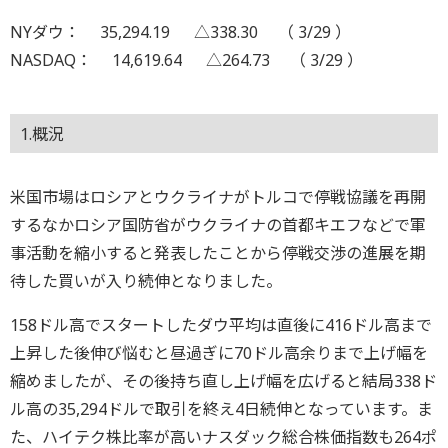
NYダウ： 35,294.19 △338.30 （ 3/29 ）
NASDAQ： 14,619.64 △264.73 （ 3/29 ）
1.概況
米国市場はロシアとウクライナがトルコで停戦協議を再開
するなかロシア国防省がウクライナの首都キエフなどで軍
事活動を縮小すると発表したことから停戦交渉の進展を期
待した買いが入り続伸となりました。
158ドル高でスタートしたダウ平均は直後に416ドル高まで
上昇した後伸び悩むと昼過ぎに70ドル高余りまで上げ幅を
縮めましたが、その後持ち直し上げ幅を広げると結局338ド
ル高の35,294ドルで取引を終え4日続伸となっています。ま
た、ハイテク株比率が高いナスダック総合株価指数も264ポ