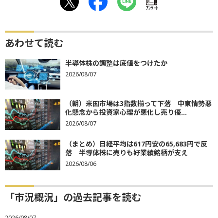
ｱﾝｹｰﾄ
あわせて読む
半導体株の調整は底値をつけたか
2026/08/07
（朝）米国市場は3指数揃って下落 中東情勢悪
化懸念から投資家心理が悪化し売り優...
2026/08/07
（まとめ）日経平均は617円安の65,683円で反
落 半導体株に売りも好業績銘柄が支え
2026/08/06
「市況概況」の過去記事を読む
2026/08/07