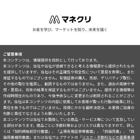
お金を学び、マーケットを知り、未来を描く
ご留意事項
本コンテンツは、情報提供を目的として行っております。
本コンテンツは、当社や当社が信頼できると考える情報源から提供されたもの
を提供していますが、当社はその正確性や完全性について意見を表明し、また
保証するものではございません。有価証券の購入、売却、デリバティブ取引、
その他の取引を推奨し、勧誘するものではありません。また、過去の実績や予
想・意見は、将来の結果を保証するものではございません。提供する情報等は
作成時現在のものであり、今後予告なしに変更または削除されることがござい
ます。当社は本コンテンツの内容に依拠してお客様が取った行動の結果に対し
責任を負うものではございません。投資にかかる最終決定は、お客様ご自身の
判断と責任でなさるようお願いいたします。
本コンテンツでは当社でお取扱している商品・サービス等について言及してい
る部分があります。商品ごとに手数料等およびリスクは異なりますので、詳し
くは「契約締結前交付書面」、「上場有価証券等書面」、「目論見書」、「目
論見書補完書面」または当社ウェブサイトの「
リスク・手数料などの重要事項