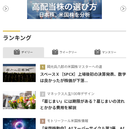
ランキング
デイリー
ウイークリー
マンスリー
岡元兵八郎の米国株マスターへの道
スペースＸ［SPCX］上場後初の決算発表、数字
は良かったが株価が下落...
マネックス人生100年デザイン
「墓じまい」には期限がある？墓じまいの流れ
とかかる費用を解説
モトリーフール米国株情報
【米国株動向】AIスーパーサイクル第2幕、AI