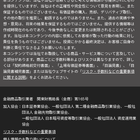
本コンテンツは、当社や当社が信頼できると考える情報源から提供されたもの
を提供していますが、当社はその正確性や完全性について意見を表明し、また
保証するものではございません。有価証券の購入、売却、デリバティブ取引、
その他の取引を推奨し、勧誘するものではありません。また、過去の実績や予
想・意見は、将来の結果を保証するものではございません。提供する情報等は
作成時現在のものであり、今後予告なしに変更または削除されることがござい
ます。当社は本コンテンツの内容に依拠してお客様が取った行動の結果に対し
責任を負うものではございません。投資にかかる最終決定は、お客様ご自身の
判断と責任でなさるようお願いいたします。
本コンテンツでは当社でお取扱している商品・サービス等について言及してい
る部分があります。商品ごとに手数料等およびリスクは異なりますので、詳し
くは「契約締結前交付書面」、「上場有価証券等書面」、「目論見書」、「目
論見書補完書面」または当社ウェブサイトの「
リスク・手数料などの重要事項
に関する説明
」をよくお読みください。
金融商品取引業者 関東財務局長（金商）第165号
日本証券業協会、一般社団法人 第二種金融商品取引業協会、一般社
団法人 金融先物取引業協会、
一般社団法人 日本暗号資産等取引業協会、一般社団法人 資産運用業
協会
リスク・手数料などの重要事項
個人情報のお取り扱いについて