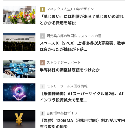
マネックス人生100年デザイン
「墓じまい」には期限がある？墓じまいの流れ
とかかる費用を解説
岡元兵八郎の米国株マスターへの道
スペースＸ［SPCX］上場後初の決算発表、数字
は良かったが株価が下落...
ストラテジーレポート
半導体株の調整は底値をつけたか
モトリーフール米国株情報
【米国株動向】AIスーパーサイクル第2幕、AI
インフラ投資拡大で恩恵...
吉田恒の為替デイリー
【為替】120日MA（移動平均線）割れが示す円
売り取引の損失