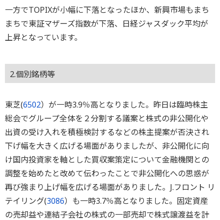
一方でTOPIXが小幅に下落となったほか、新興市場もまち
まちで東証マザーズ指数が下落、日経ジャスダック平均が
上昇となっています。
2.個別銘柄等
東芝(
6502
）が一時3.9％高となりました。昨日は臨時株主
総会でグループ全体を２分割する議案と株式の非公開化や
出資の受け入れを積極検討するなどの株主提案が否決され
下げ幅を大きく広げる場面がありましたが、非公開化に向
け国内投資家を軸とした買収案策定について金融機関との
調整を始めたと改めて伝わったことで非公開化への思惑が
再び強まり上げ幅を広げる場面がありました。J.フロント リ
テイリング(
3086
）も一時3.7％高となりました。固定資産
の売却益や連結子会社の株式の一部売却で株式譲渡益を計