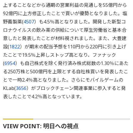
上することなどから通期の営業利益の見通しを55億円から
92億円に上方修正したことで買いが優勢となりました。塩
野義製薬(
4507
）も4.5％高となりました。開発した新型コ
ロナウイルスの飲み薬の供給について厚生労働省と基本合
意したと発表したことが材料視されました。また、大豊建
設(
1822
）が期末の配当予想を110円から220円に引き上げ
たことで19.5％上昇しストップ高となり、ファナック
(
6954
）も自己株式を除く発行済み株式総数の1.30％にあた
る250万株と500億円を上限とする自社株買いを発表したこ
とで一時2.4％高となりました。さらにモバイルゲームの
KLab(
3656
）がブロックチェーン関連事業に参入すると発
表したことで4.2％高となっています。
VIEW POINT: 明日への視点