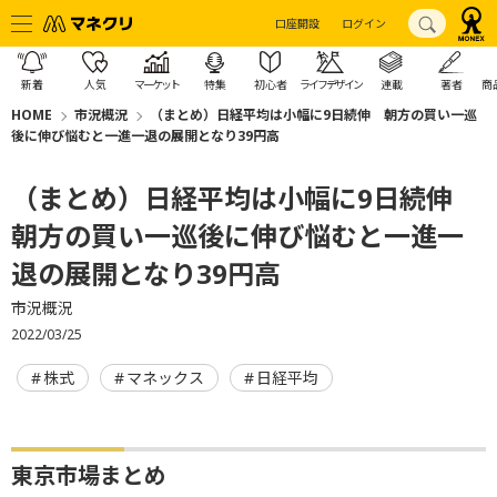
口座開設
ログイン
新着
人気
マーケット
特集
初心者
ライフデザイン
連載
著者
商
HOME
市況概況
（まとめ）日経平均は小幅に9日続伸 朝方の買い一巡
後に伸び悩むと一進一退の展開となり39円高
（まとめ）日経平均は小幅に9日続伸
朝方の買い一巡後に伸び悩むと一進一
退の展開となり39円高
市況概況
2022/03/25
株式
マネックス
日経平均
東京市場まとめ