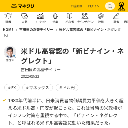
口座開設
ログイン
新着
人気
マーケット
特集
初心者
ライフデザイン
連載
著者
商
HOME
吉田恒の為替デイリー
米ドル高容認の「新ビナイン・ネグレク
ト」
米ドル高容認の「新ビナイン・ネ
グレクト」
吉田 恒
吉田恒の為替デイリー
2022/03/22
FX
マネックス
ドル円
1980年代前半に、日米消費者物価購買力平価を大きく超
える米ドル高・円安が起こった。これは当時の米政権が
インフレ対策を重視する中で、「ビナイン・ネグレク
ト」と呼ばれる米ドル高容認に動いた結果だった。