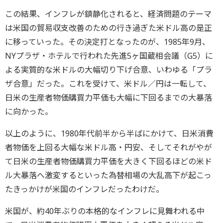
この結果、インフレが鎮静化されると、経済問題のテーマ
は米国の貿易収支改善のための行き過ぎた米ドル高の是正
に移っていった。その決定打となったのが、1985年9月、
NYプラザ・ホテルで行われた先進5ヶ国蔵相会議（G5）に
よる実質的な米ドルの大幅切り下げ合意、いわゆる「プラ
ザ合意」だった。これを受けて、米ドル／円は一転して、
日米の生産者物価購買力平価も大幅に下回るまでの大暴落
に向かった。
以上のように、1980年代前半から半ばにかけて、日米消費
者物価を上回る大幅な米ドル高・円安、そしてそれがやが
て日米の生産者物価購買力平価を大きく下回るほどの米ド
ル大暴落へ激変するといった為替相場の大乱高下が起こっ
たきっかけが米国のインフレだったわけだ。
米国が、約40年ぶりの本格的なインフレに見舞われる中