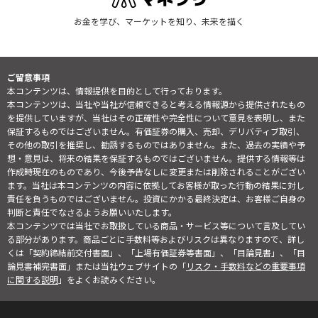
お金を学び、マーケットを知り、未来を描く
ご留意事項
本コンテンツは、情報提供を目的として行っております。
本コンテンツは、当社や当社が信頼できると考える情報源から提供されたもの
を提供していますが、当社はその正確性や完全性について意見を表明し、また
保証するものではございません。有価証券の購入、売却、デリバティブ取引、
その他の取引を推奨し、勧誘するものではありません。また、過去の実績や予
想・意見は、将来の結果を保証するものではございません。提供する情報等は
作成時現在のものであり、今後予告なしに変更または削除されることがござい
ます。当社は本コンテンツの内容に依拠してお客様が取った行動の結果に対し
責任を負うものではございません。投資にかかる最終決定は、お客様ご自身の
判断と責任でなさるようお願いいたします。
本コンテンツでは当社でお取扱している商品・サービス等について言及してい
る部分があります。商品ごとに手数料等およびリスクは異なりますので、詳し
くは「契約締結前交付書面」、「上場有価証券等書面」、「目論見書」、「目
論見書補完書面」または当社ウェブサイトの「
リスク・手数料などの重要事項
に関する説明
」をよくお読みください。