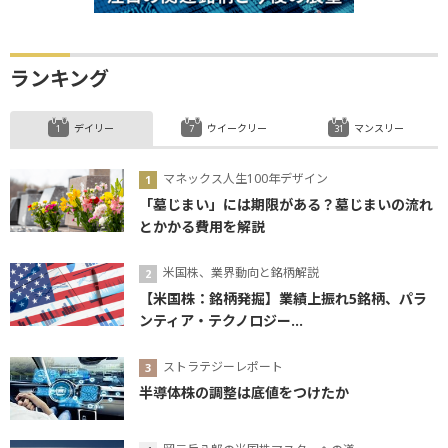
ランキング
デイリー
ウイークリー
マンスリー
マネックス人生100年デザイン
「墓じまい」には期限がある？墓じまいの流れ
とかかる費用を解説
米国株、業界動向と銘柄解説
【米国株：銘柄発掘】業績上振れ5銘柄、パラ
ンティア・テクノロジー...
ストラテジーレポート
半導体株の調整は底値をつけたか