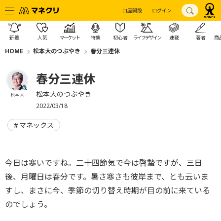
口座開設
ログイン
新着
人気
マーケット
特集
初心者
ライフデザイン
連載
著者
商
HOME
松本大のつぶやき
春分三連休
春分三連休
松本大のつぶやき
松本 大
2022/03/18
マネックス
今日は寒いですね。二十四節気で今は啓蟄ですが、三日
後、月曜日は春分です。暑さ寒さも彼岸まで、とも云いま
すし、まさに今、季節の切り替え時期が目の前に来ている
のでしょう。