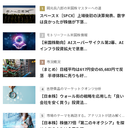
岡元兵八郎の米国株マスターへの道
スペースＸ［SPCX］上場後初の決算発表、数字
は良かったが株価が下落...
モトリーフール米国株情報
【米国株動向】AIスーパーサイクル第2幕、AI
インフラ投資拡大で恩恵...
市況概況
（まとめ）日経平均は617円安の65,683円で反
落 半導体株に売りも好...
吉野貴晶のマーケットクオンツ分析
【日本株】ウォール街の戦略を応用した「良い
会社を安く買う」投資法...
市場のテーマを再訪する。アナリストが読み解くテーマの本質
【日本株】株価77倍「第二のキオクシア」を探