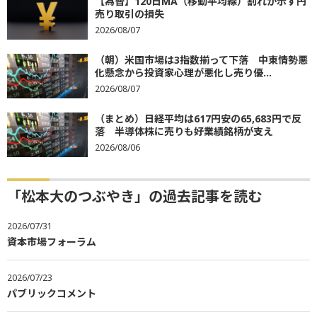
【為替】120日MA（移動平均線）割れが示す円
売り取引の損失
2026/08/07
（朝）米国市場は3指数揃って下落 中東情勢悪
化懸念から投資家心理が悪化し売り優...
2026/08/07
（まとめ）日経平均は617円安の65,683円で反
落 半導体株に売りも好業績銘柄が支え
2026/08/06
「松本大のつぶやき」の過去記事を読む
2026/07/31
資本市場フォーラム
2026/07/23
パブリックコメント