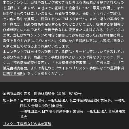
本コンテンツは、当社や当社が信頼できると考える情報源から提供されたもの
を提供していますが、当社はその正確性や完全性について意見を表明し、また
保証するものではございません。有価証券の購入、売却、デリバティブ取引、
その他の取引を推奨し、勧誘するものではありません。また、過去の実績や予
想・意見は、将来の結果を保証するものではございません。提供する情報等は
作成時現在のものであり、今後予告なしに変更または削除されることがござい
ます。当社は本コンテンツの内容に依拠してお客様が取った行動の結果に対し
責任を負うものではございません。投資にかかる最終決定は、お客様ご自身の
判断と責任でなさるようお願いいたします。
本コンテンツでは当社でお取扱している商品・サービス等について言及してい
る部分があります。商品ごとに手数料等およびリスクは異なりますので、詳し
くは「契約締結前交付書面」、「上場有価証券等書面」、「目論見書」、「目
論見書補完書面」または当社ウェブサイトの「
リスク・手数料などの重要事項
に関する説明
」をよくお読みください。
金融商品取引業者 関東財務局長（金商）第165号
日本証券業協会、一般社団法人 第二種金融商品取引業協会、一般社
団法人 金融先物取引業協会、
一般社団法人 日本暗号資産等取引業協会、一般社団法人 資産運用業
協会
リスク・手数料などの重要事項