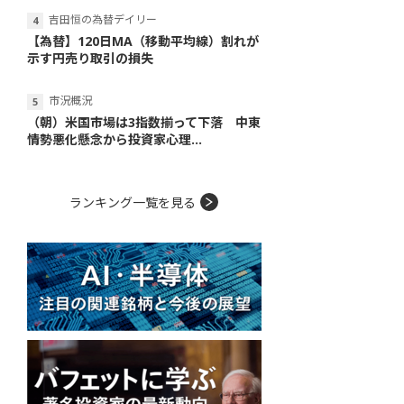
吉田恒の為替デイリー
【為替】120日MA（移動平均線）割れが
示す円売り取引の損失
市況概況
（朝）米国市場は3指数揃って下落 中東
情勢悪化懸念から投資家心理...
ランキング一覧を見る