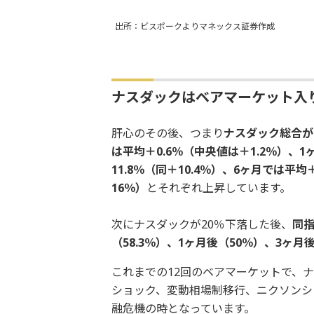
出所：ビスポークよりマネックス証券作成
ナスダックはベアマーケット入
肝心のその後、つまり
ナスダック総合が
は平均＋0.6％（中央値は＋1.2％）、1
11.8％（同＋10.4％）、6ヶ月では平均
16％）
とそれぞれ上昇しています。
次にナスダックが20％下落した後、
同指
（58.3％）、1ヶ月後（50％）、3ヶ月後
これまでの12回のベアマーケットで、ナ
ショック、変動相場制移行、ニクソンショ
融危機の時となっています。