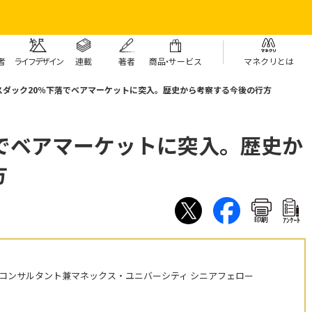
者
ライフデザイン
連載
著者
商
品・
サービス
マネクリとは
スダック20％下落でベアマーケットに突入。歴史から考察する今後の行方
落でベアマーケットに突入。歴史か
方
印刷
ｱﾝｹｰﾄ
株コンサルタント兼マネックス・ユニバーシティ シニアフェロー