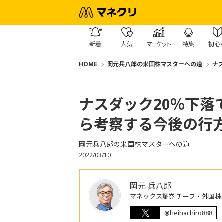
新着
人気
マーケット
特集
初心
HOME
岡元兵八郎の米国株マスターへの道
ナ
ナスダック20％下
ら考察する今後の行
岡元兵八郎の米国株マスターへの道
2022/03/10
岡元 兵八郎
マネックス証券 チーフ・外国
@heihachiro888