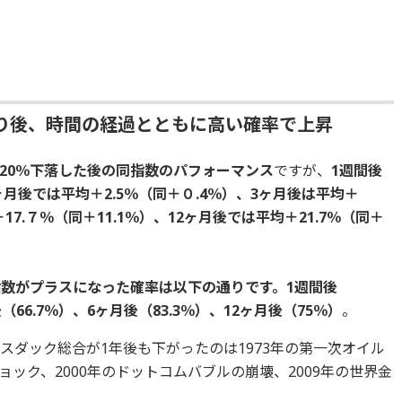
り後、時間の経過とともに高い確率で上昇
20％下落した後の同指数のパフォーマンス
ですが、
1週間後
ヶ月後では平均＋2.5％（同＋０.4％）、3ヶ月後は平均＋
＋17.７％（同＋11.1％）、12ヶ月後では平均＋21.7％（同＋
数がプラスになった確率は以下の通りです。1週間後
（66.7％）、6ヶ月後（83.3％）、12ヶ月後（75％）
。
スダック総合が1年後も下がったのは1973年の第一次オイル
ック、2000年のドットコムバブルの崩壊、2009年の世界金