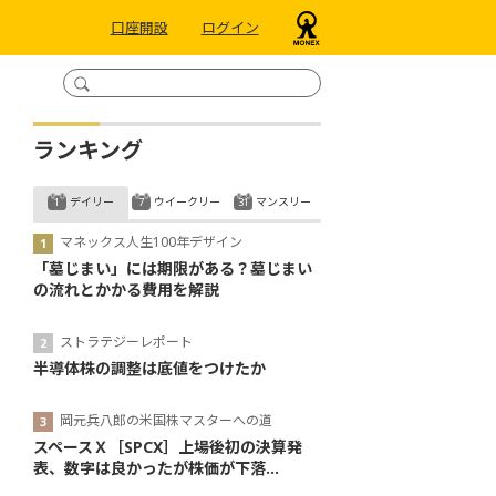
口座開設
ログイン
ランキング
デイリー
ウイークリー
マンスリー
マネックス人生100年デザイン
「墓じまい」には期限がある？墓じまい
の流れとかかる費用を解説
ストラテジーレポート
半導体株の調整は底値をつけたか
岡元兵八郎の米国株マスターへの道
スペースＸ［SPCX］上場後初の決算発
表、数字は良かったが株価が下落...