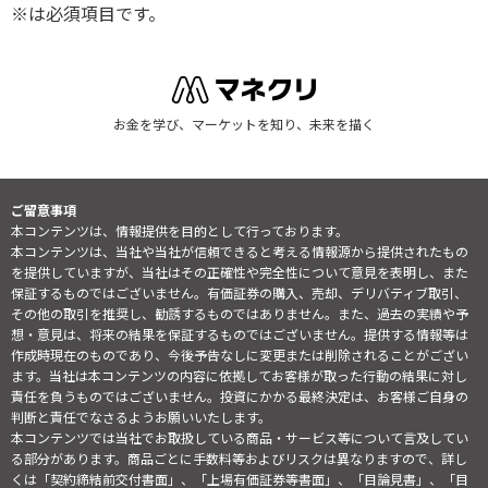
※は必須項目です。
お金を学び、マーケットを知り、未来を描く
ご留意事項
本コンテンツは、情報提供を目的として行っております。
本コンテンツは、当社や当社が信頼できると考える情報源から提供されたもの
を提供していますが、当社はその正確性や完全性について意見を表明し、また
保証するものではございません。有価証券の購入、売却、デリバティブ取引、
その他の取引を推奨し、勧誘するものではありません。また、過去の実績や予
想・意見は、将来の結果を保証するものではございません。提供する情報等は
作成時現在のものであり、今後予告なしに変更または削除されることがござい
ます。当社は本コンテンツの内容に依拠してお客様が取った行動の結果に対し
責任を負うものではございません。投資にかかる最終決定は、お客様ご自身の
判断と責任でなさるようお願いいたします。
本コンテンツでは当社でお取扱している商品・サービス等について言及してい
る部分があります。商品ごとに手数料等およびリスクは異なりますので、詳し
くは「契約締結前交付書面」、「上場有価証券等書面」、「目論見書」、「目