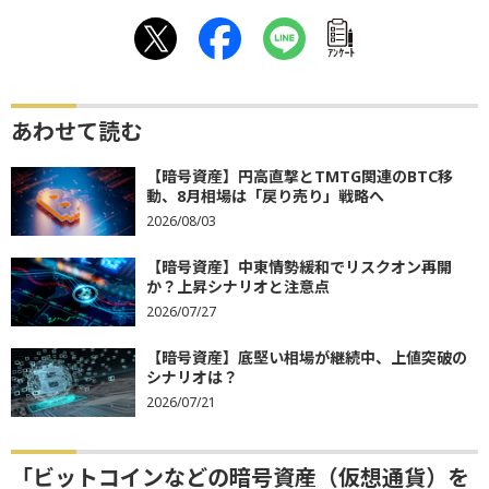
ｱﾝｹｰﾄ
あわせて読む
【暗号資産】円高直撃とTMTG関連のBTC移
動、8月相場は「戻り売り」戦略へ
2026/08/03
【暗号資産】中東情勢緩和でリスクオン再開
か？上昇シナリオと注意点
2026/07/27
【暗号資産】底堅い相場が継続中、上値突破の
シナリオは？
2026/07/21
「ビットコインなどの暗号資産（仮想通貨）を