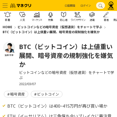
口座開設
ログイン
新着
人気
マーケット
特集
初心者
ライフデザイン
連載
著者
商
HOME
ビットコインなどの暗号資産（仮想通貨）をチャートで学ぶ
BTC（ビットコイン）は上値重い展開、暗号資産の規制強化を嫌気か
BTC（ビットコイン）は上値重い
展開、暗号資産の規制強化を嫌気
加藤 宏幸
か
ビットコインなどの暗号資産（仮想通貨）をチャートで学
ぶ
2022/03/07
暗号資産
ビットコイン
BTC（ビットコイン）は400−415万円が再び買い場か
ETH（イーサリアム）は三角保ち合いブレイクに要注意