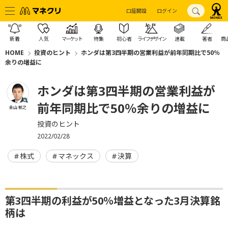
口座開設
ログイン
新着
人気
マーケット
特集
初心者
ライフデザイン
連載
著者
商
HOME
投資のヒント
ホンダは第3四半期の営業利益が前年同期比で50％
余りの増益に
ホンダは第3四半期の営業利益が
前年同期比で50％余りの増益に
金山 敏之
投資のヒント
2022/02/28
株式
マネックス
決算
第3四半期の利益が50％増益となった3月決算銘
柄は