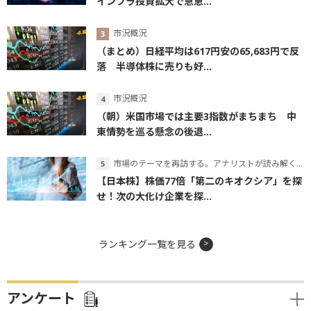
インフラ投資拡大で恩恵...
市況概況
（まとめ）日経平均は617円安の65,683円で反
落 半導体株に売りも好...
市況概況
（朝）米国市場では主要3指数がまちまち 中
東情勢を巡る懸念の後退...
市場のテーマを再訪する。アナリストが読み解くテーマの本質
【日本株】株価77倍「第二のキオクシア」を探
せ！次の大化け企業を探...
ランキング一覧を見る
アンケート