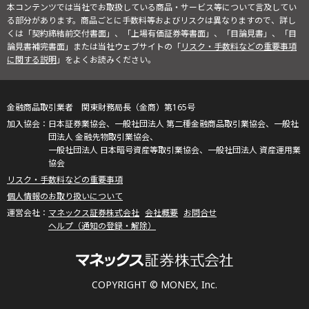
本コンテンツでは当社でお取扱している商品・サービス等について言及してい
る部分があります。商品ごとに手数料等およびリスクは異なりますので、詳し
くは「契約締結前交付書面」、「上場有価証券等書面」、「目論見書」、「目
論見書補完書面」または当社ウェブサイトの「
リスク・手数料などの重要事項
に関する説明
」をよくお読みください。
金融商品取引業者 関東財務局長（金商）第165号
日本証券業協会、一般社団法人 第二種金融商品取引業協会、一般社
団法人 金融先物取引業協会、
一般社団法人 日本暗号資産等取引業協会、一般社団法人 資産運用業
協会
リスク・手数料などの重要事項
個人情報のお取り扱いについて
マネックス証券株式会社
会社概要
お問合せ
ヘルプ（通知の登録・解除）
COPYRIGHT © MONEX, Inc.