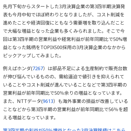
先月下旬からスタートした3月決算企業の第3四半期決算発
表も今月中旬でほぼ終わりとなりましたが、コスト削減を
進めたことや経済回復にともなう需要増を取り込んだこと
で大幅な増益となった企業も多くみられました。そこで今
回は第3四半期の営業利益や経常利益が前年同期比で50%増
益となった銘柄をTOPIX500採用の3月決算企業のなかから
ピックアップしてみました。
例えばホンダ(
7267
）は部品不足による生産制約で販売台数
が伸び悩んでいるものの、需給逼迫で値引きを抑えられて
いることやコスト削減が進んでいることなどで第3四半期の
営業利益が前年同期比で50％余りの増益となっています。
また、NTTデータ(
9613
）も海外事業の損益が改善している
ことなどから第3四半期の営業利益が前年同期比で56％を超
える増益となっています。
第3四半期の利益が50％増益となった3月決算銘柄はこちら