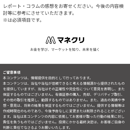
レポート・コラムの感想をお寄せください。今後の内容検
討等に参考にさせていただきます。
※は必須項目です。
お金を学び、マーケットを知り、未来を描く
ご留意事項
本コンテンツは、情報提供を目的として行っております。
本コンテンツは、当社や当社が信頼できると考える情報源から提供されたもの
を提供していますが、当社はその正確性や完全性について意見を表明し、また
保証するものではございません。有価証券の購入、売却、デリバティブ取引、
その他の取引を推奨し、勧誘するものではありません。また、過去の実績や予
想・意見は、将来の結果を保証するものではございません。提供する情報等は
作成時現在のものであり、今後予告なしに変更または削除されることがござい
ます。当社は本コンテンツの内容に依拠してお客様が取った行動の結果に対し
責任を負うものではございません。投資にかかる最終決定は、お客様ご自身の
判断と責任でなさるようお願いいたします。