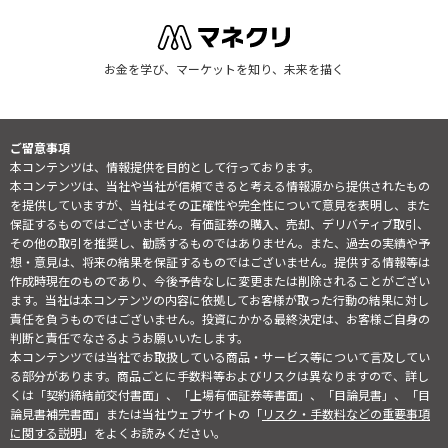
お金を学び、マーケットを知り、未来を描く
ご留意事項
本コンテンツは、情報提供を目的として行っております。
本コンテンツは、当社や当社が信頼できると考える情報源から提供されたもの
を提供していますが、当社はその正確性や完全性について意見を表明し、また
保証するものではございません。有価証券の購入、売却、デリバティブ取引、
その他の取引を推奨し、勧誘するものではありません。また、過去の実績や予
想・意見は、将来の結果を保証するものではございません。提供する情報等は
作成時現在のものであり、今後予告なしに変更または削除されることがござい
ます。当社は本コンテンツの内容に依拠してお客様が取った行動の結果に対し
責任を負うものではございません。投資にかかる最終決定は、お客様ご自身の
判断と責任でなさるようお願いいたします。
本コンテンツでは当社でお取扱している商品・サービス等について言及してい
る部分があります。商品ごとに手数料等およびリスクは異なりますので、詳し
くは「契約締結前交付書面」、「上場有価証券等書面」、「目論見書」、「目
論見書補完書面」または当社ウェブサイトの「
リスク・手数料などの重要事項
に関する説明
」をよくお読みください。