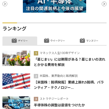
ランキング
デイリー
ウイークリー
マンスリー
マネックス人生100年デザイン
「墓じまい」には期限がある？墓じまいの流れ
とかかる費用を解説
米国株、業界動向と銘柄解説
【米国株：銘柄発掘】業績上振れ5銘柄、パラ
ンティア・テクノロジー...
ストラテジーレポート
半導体株の調整は底値をつけたか