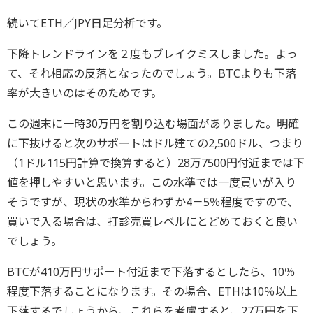
続いてETH／JPY日足分析です。
下降トレンドラインを２度もブレイクミスしました。よっ
て、それ相応の反落となったのでしょう。BTCよりも下落
率が大きいのはそのためです。
この週末に一時30万円を割り込む場面がありました。明確
に下抜けると次のサポートはドル建ての2,500ドル、つまり
（1ドル115円計算で換算すると）28万7500円付近までは下
値を押しやすいと思います。この水準では一度買いが入り
そうですが、現状の水準からわずか4－5％程度ですので、
買いで入る場合は、打診売買レベルにとどめておくと良い
でしょう。
BTCが410万円サポート付近まで下落するとしたら、10％
程度下落することになります。その場合、ETHは10％以上
下落するでしょうから、これらを考慮すると、27万円を下