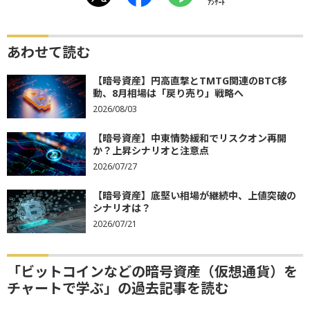
ｱﾝｹｰﾄ
あわせて読む
【暗号資産】円高直撃とTMTG関連のBTC移
動、8月相場は「戻り売り」戦略へ
2026/08/03
【暗号資産】中東情勢緩和でリスクオン再開
か？上昇シナリオと注意点
2026/07/27
【暗号資産】底堅い相場が継続中、上値突破の
シナリオは？
2026/07/21
「ビットコインなどの暗号資産（仮想通貨）を
チャートで学ぶ」の過去記事を読む