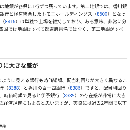
は地銀が各県に1行ずつ残っています。第二地銀では、香川銀
銀行と経営統合したトモニホールディングス（
8600
）となっ
行（
8416
）は単独で上場を維持しており、ある意味、非常に分
四国では地銀はすべて都道府県名ではなく、第二地銀がすべ
りに大きな差が
じように見える銀行も時価総額、配当利回りが大きく異なるこ
行（
8388
）と香川の百十四銀行（
8386
）ですと、配当利回り
、時価総額で見ると伊予銀行（
8385
）の存在感が非常に大き
の経済規模にもよると思いますが、実際には過去2年間で以下
推移