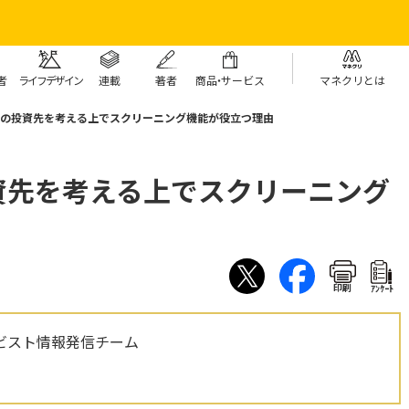
者
ライフデザイン
連載
著者
商
品・
サービス
マネクリとは
トの投資先を考える上でスクリーニング機能が役立つ理由
資先を考える上でスクリーニング
印刷
ｱﾝｹｰﾄ
ビスト情報発信チーム