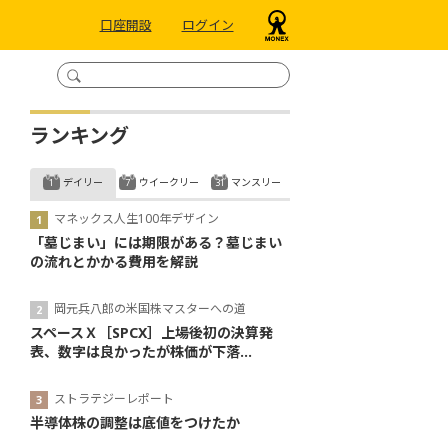
口座開設
ログイン
ランキング
デイリー
ウイークリー
マンスリー
マネックス人生100年デザイン
「墓じまい」には期限がある？墓じまい
の流れとかかる費用を解説
岡元兵八郎の米国株マスターへの道
スペースＸ［SPCX］上場後初の決算発
表、数字は良かったが株価が下落...
ストラテジーレポート
半導体株の調整は底値をつけたか