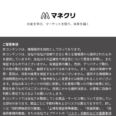
お金を学び、マーケットを知り、未来を描く
ご留意事項
本コンテンツは、情報提供を目的として行っております。
本コンテンツは、当社や当社が信頼できると考える情報源から提供されたもの
を提供していますが、当社はその正確性や完全性について意見を表明し、また
保証するものではございません。有価証券の購入、売却、デリバティブ取引、
その他の取引を推奨し、勧誘するものではありません。また、過去の実績や予
想・意見は、将来の結果を保証するものではございません。提供する情報等は
作成時現在のものであり、今後予告なしに変更または削除されることがござい
ます。当社は本コンテンツの内容に依拠してお客様が取った行動の結果に対し
責任を負うものではございません。投資にかかる最終決定は、お客様ご自身の
判断と責任でなさるようお願いいたします。
本コンテンツでは当社でお取扱している商品・サービス等について言及してい
る部分があります。商品ごとに手数料等およびリスクは異なりますので、詳し
くは「契約締結前交付書面」、「上場有価証券等書面」、「目論見書」、「目
論見書補完書面」または当社ウェブサイトの「
リスク・手数料などの重要事項