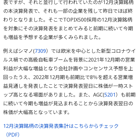
表ですが、それと並行して行われていたのが12月決算銘柄
の本決算発表で、それも一部の企業を残して昨日でほぼ終
わりとなりました。そこでTOPIX500採用の12月決算銘柄
を対象にその決算発表をまとめてみると前期に続いて今期
も増益を予想する企業が多くみられました。
例えばシマノ(
7309
）では欧米を中心とした新型コロナウイ
ルス禍での高級自転車ブームを背景に2021年12月期の営業
利益が大幅な増益となり会社計画やコンセンサス予想を上
回ったうえ、2022年12月期も前期比で8％を超える営業増
益見通しを発表したことで決算発表翌日に株価が一時スト
ップ高となる場面がありました。また、AGC(
5201
）も前期
に続いて今期も増益が見込まれることから決算発表翌日の
株価が大幅高となっています。
12月決算銘柄の決算発表集計はこちらからチェック
（PDF）