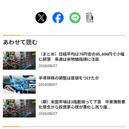
ｱﾝｹｰﾄ
あわせて読む
（まとめ）日経平均は76円安の65,606円で小幅
に続落 来週は米物価指標に注目
2026/08/07
半導体株の調整は底値をつけたか
2026/08/07
（朝）米国市場は3指数揃って下落 中東情勢悪
化懸念から投資家心理が悪化し売り優...
2026/08/07