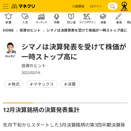
口座開設
ログイン
新着
人気
マーケット
特集
初心者
ライフデザイン
連載
著者
商
HOME
投資のヒント
シマノは決算発表を受けて株価が一時ストップ高に
シマノは決算発表を受けて株価が
一時ストップ高に
金山 敏之
投資のヒント
2022/02/16
株式
マネックス
決算
12月決算銘柄の決算発表集計
先月下旬からスタートした3月決算銘柄の第3四半期決算発