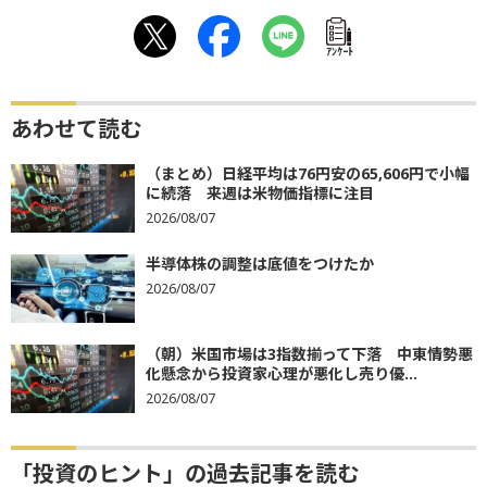
ｱﾝｹｰﾄ
あわせて読む
（まとめ）日経平均は76円安の65,606円で小幅
に続落 来週は米物価指標に注目
2026/08/07
半導体株の調整は底値をつけたか
2026/08/07
（朝）米国市場は3指数揃って下落 中東情勢悪
化懸念から投資家心理が悪化し売り優...
2026/08/07
「投資のヒント」の過去記事を読む