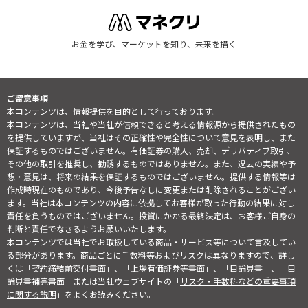
お金を学び、マーケットを知り、未来を描く
ご留意事項
本コンテンツは、情報提供を目的として行っております。
本コンテンツは、当社や当社が信頼できると考える情報源から提供されたもの
を提供していますが、当社はその正確性や完全性について意見を表明し、また
保証するものではございません。有価証券の購入、売却、デリバティブ取引、
その他の取引を推奨し、勧誘するものではありません。また、過去の実績や予
想・意見は、将来の結果を保証するものではございません。提供する情報等は
作成時現在のものであり、今後予告なしに変更または削除されることがござい
ます。当社は本コンテンツの内容に依拠してお客様が取った行動の結果に対し
責任を負うものではございません。投資にかかる最終決定は、お客様ご自身の
判断と責任でなさるようお願いいたします。
本コンテンツでは当社でお取扱している商品・サービス等について言及してい
る部分があります。商品ごとに手数料等およびリスクは異なりますので、詳し
くは「契約締結前交付書面」、「上場有価証券等書面」、「目論見書」、「目
論見書補完書面」または当社ウェブサイトの「
リスク・手数料などの重要事項
に関する説明
」をよくお読みください。