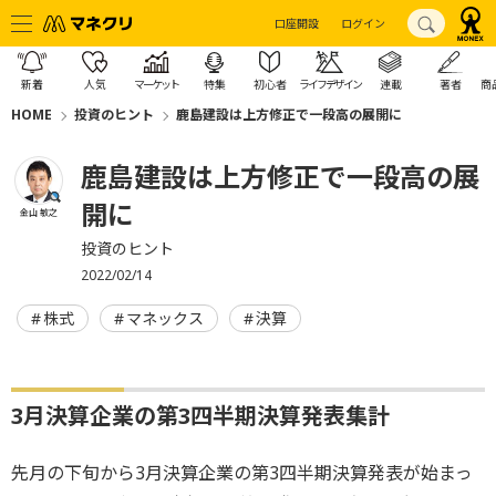
口座開設
ログイン
新着
人気
マーケット
特集
初心者
ライフデザイン
連載
著者
商
HOME
投資のヒント
鹿島建設は上方修正で一段高の展開に
鹿島建設は上方修正で一段高の展
開に
金山 敏之
投資のヒント
2022/02/14
株式
マネックス
決算
3月決算企業の第3四半期決算発表集計
先月の下旬から3月決算企業の第3四半期決算発表が始まっ