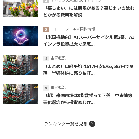
マネックス人生100年デザイン
「墓じまい」には期限がある？墓じまいの流れ
とかかる費用を解説
モトリーフール米国株情報
【米国株動向】AIスーパーサイクル第2幕、AI
インフラ投資拡大で恩恵...
市況概況
（まとめ）日経平均は617円安の65,683円で反
落 半導体株に売りも好...
市況概況
（朝）米国市場は3指数揃って下落 中東情勢
悪化懸念から投資家心理...
ランキング一覧を見る