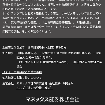
ます。当社は本コンテンツの内容に依拠してお客様が取った行動の結果に対し
責任を負うものではございません。投資にかかる最終決定は、お客様ご自身の
判断と責任でなさるようお願いいたします。
本コンテンツでは当社でお取扱している商品・サービス等について言及してい
る部分があります。商品ごとに手数料等およびリスクは異なりますので、詳し
くは「契約締結前交付書面」、「上場有価証券等書面」、「目論見書」、「目
論見書補完書面」または当社ウェブサイトの「
リスク・手数料などの重要事項
に関する説明
」をよくお読みください。
金融商品取引業者 関東財務局長（金商）第165号
日本証券業協会、一般社団法人 第二種金融商品取引業協会、一般社
団法人 金融先物取引業協会、
一般社団法人 日本暗号資産等取引業協会、一般社団法人 資産運用業
協会
リスク・手数料などの重要事項
個人情報のお取り扱いについて
マネックス証券株式会社
会社概要
お問合せ
ヘルプ（通知の登録・解除）