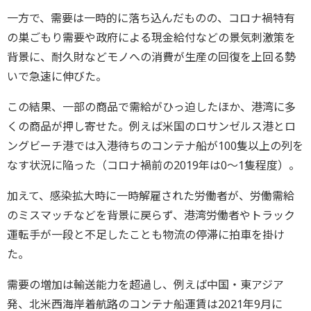
一方で、需要は一時的に落ち込んだものの、コロナ禍特有
の巣ごもり需要や政府による現金給付などの景気刺激策を
背景に、耐久財などモノへの消費が生産の回復を上回る勢
いで急速に伸びた。
この結果、一部の商品で需給がひっ迫したほか、港湾に多
くの商品が押し寄せた。例えば米国のロサンゼルス港とロ
ングビーチ港では入港待ちのコンテナ船が100隻以上の列を
なす状況に陥った（コロナ禍前の2019年は0～1隻程度）。
加えて、感染拡大時に一時解雇された労働者が、労働需給
のミスマッチなどを背景に戻らず、港湾労働者やトラック
運転手が一段と不足したことも物流の停滞に拍車を掛け
た。
需要の増加は輸送能力を超過し、例えば中国・東アジア
発、北米西海岸着航路のコンテナ船運賃は2021年9月に