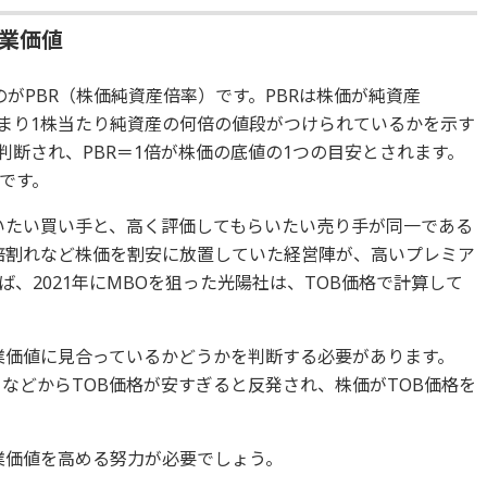
業価値
のがPBR（株価純資産倍率）です。PBRは株価が純資産
つまり1株当たり純資産の何倍の値段がつけられているかを示す
判断され、PBR＝1倍が株価の底値の1つの目安とされます。
です。
いたい買い手と、高く評価してもらいたい売り手が同一である
1倍割れなど株価を割安に放置していた経営陣が、高いプレミア
、2021年にMBOを狙った光陽社は、TOB価格で計算して
業価値に見合っているかどうかを判断する必要があります。
などからTOB価格が安すぎると反発され、株価がTOB価格を
業価値を高める努力が必要でしょう。