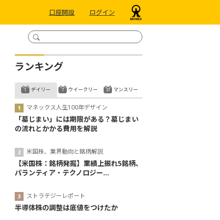
口座開設
ログイン
ランキング
デイリー
ウイークリー
マンスリー
マネックス人生100年デザイン
「墓じまい」には期限がある？墓じまい
の流れとかかる費用を解説
米国株、業界動向と銘柄解説
【米国株：銘柄発掘】業績上振れ5銘柄、
パランティア・テクノロジー...
ストラテジーレポート
半導体株の調整は底値をつけたか