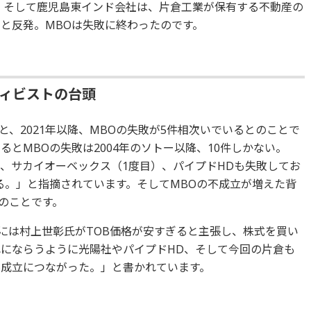
す。そして鹿児島東インド会社は、片倉工業が保有する不動産の
いと反発。MBOは失敗に終わったのです。
ティビストの台頭
ると、2021年以降、MBOの失敗が5件相次いでいるとのことで
るとMBOの失敗は2004年のソトー以降、10件しかない。
プ、サカイオーベックス（1度目）、パイプドHDも失敗してお
る。」と指摘されています。そしてMBOの不成立が増えた背
のことです。
には村上世彰氏がTOB価格が安すぎると主張し、株式を買い
れにならうように光陽社やパイプドHD、そして今回の片倉も
不成立につながった。」と書かれています。