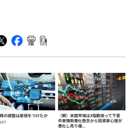
印刷
ｱﾝｹｰﾄ
株の調整は底値をつけたか
（朝）米国市場は3指数揃って下落
中東情勢悪化懸念から投資家心理が
8/07
悪化し売り優...