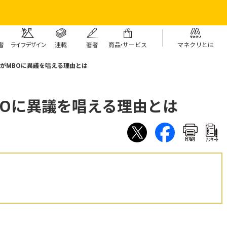
者
ライフデザイン
連載
著者
商
品・
サービス
マネクリとは
がMBOに異議を唱える理由とは
BOに異議を唱える理由とは
印刷
ｱﾝｹｰﾄ