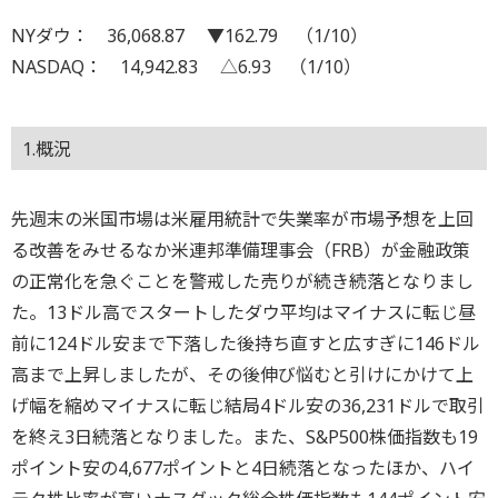
NYダウ： 36,068.87 ▼162.79 （1/10）
NASDAQ： 14,942.83 △6.93 （1/10）
1.概況
先週末の米国市場は米雇用統計で失業率が市場予想を上回
る改善をみせるなか米連邦準備理事会（FRB）が金融政策
の正常化を急ぐことを警戒した売りが続き続落となりまし
た。13ドル高でスタートしたダウ平均はマイナスに転じ昼
前に124ドル安まで下落した後持ち直すと広すぎに146ドル
高まで上昇しましたが、その後伸び悩むと引けにかけて上
げ幅を縮めマイナスに転じ結局4ドル安の36,231ドルで取引
を終え3日続落となりました。また、S&P500株価指数も19
ポイント安の4,677ポイントと4日続落となったほか、ハイ