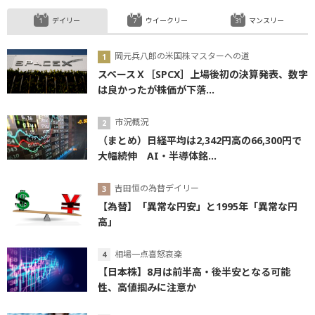
デイリー
ウイークリー
マンスリー
岡元兵八郎の米国株マスターへの道
スペースＸ［SPCX］上場後初の決算発表、数字
は良かったが株価が下落...
市況概況
（まとめ）日経平均は2,342円高の66,300円で
大幅続伸 AI・半導体銘...
吉田恒の為替デイリー
【為替】「異常な円安」と1995年「異常な円
高」
相場一点喜怒哀楽
【日本株】8月は前半高・後半安となる可能
性、高値掴みに注意か