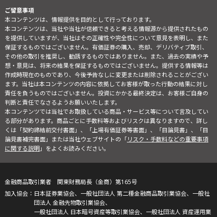
ご留意事項
本コンテンツは、情報提供を目的として行っております。
本コンテンツは、当社や当社が信頼できると考える情報源から提供されたもの
を提供していますが、当社はその正確性や完全性について意見を表明し、また
保証するものではございません。有価証券の購入、売却、デリバティブ取引、
その他の取引を推奨し、勧誘するものではありません。また、過去の実績や予
想・意見は、将来の結果を保証するものではございません。提供する情報等は
作成時現在のものであり、今後予告なしに変更または削除されることがござい
ます。当社は本コンテンツの内容に依拠してお客様が取った行動の結果に対し
責任を負うものではございません。投資にかかる最終決定は、お客様ご自身の
判断と責任でなさるようお願いいたします。
本コンテンツでは当社でお取扱している商品・サービス等について言及してい
る部分があります。商品ごとに手数料等およびリスクは異なりますので、詳し
くは「契約締結前交付書面」、「上場有価証券等書面」、「目論見書」、「目
論見書補完書面」または当社ウェブサイトの「
リスク・手数料などの重要事項
に関する説明
」をよくお読みください。
金融商品取引業者 関東財務局長（金商）第165号
日本証券業協会、一般社団法人 第二種金融商品取引業協会、一般社
団法人 金融先物取引業協会、
一般社団法人 日本暗号資産等取引業協会、一般社団法人 資産運用業