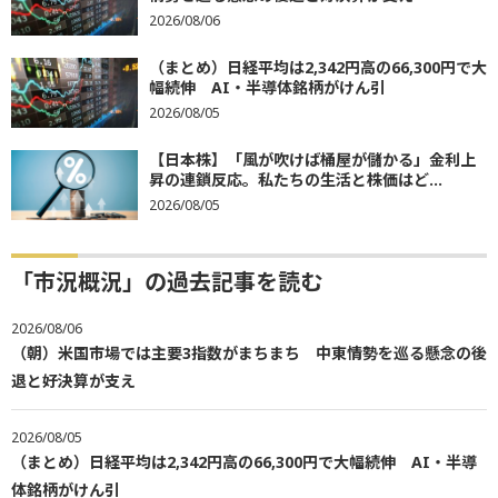
2026/08/06
（まとめ）日経平均は2,342円高の66,300円で大
幅続伸 AI・半導体銘柄がけん引
2026/08/05
【日本株】「風が吹けば桶屋が儲かる」金利上
昇の連鎖反応。私たちの生活と株価はど...
2026/08/05
「市況概況」の過去記事を読む
2026/08/06
（朝）米国市場では主要3指数がまちまち 中東情勢を巡る懸念の後
退と好決算が支え
2026/08/05
（まとめ）日経平均は2,342円高の66,300円で大幅続伸 AI・半導
体銘柄がけん引