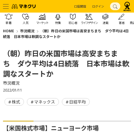
口座開設
ログイン
新着
人気
マーケット
特集
初心者
ライフデザイン
連載
著者
商
HOME
市況概況
（朝）昨日の米国市場は高安まちまち ダウ平均は4日
続落 日本市場は軟調なスタートか
（朝）昨日の米国市場は高安まちま
ち ダウ平均は4日続落 日本市場は軟
調なスタートか
市況概況
2022/01/11
株式
マネックス
日経平均
【米国株式市場】ニューヨーク市場