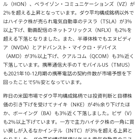
ル（HON）、ベライゾン・コミュニケーションズ（VZ）が
2％を超える上昇となっています。ダウ平均構成銘柄以外で
はハイテク株が売られ電気自動車のテスラ（TSLA）が3％
以上下げ、動画配信のネットフリックス（NFLX）も2％を
超える下落となりました。また、半導体株でもエヌビディ
ア（NVDA）とアドバンスト・マイクロ・デバイス
（AMD）が3％以上下げ、クアルコム（QCOM）も3％近く
下落しています。携帯通信大手のＴモバイルUS（TMUS）
も2021年10-12月期の携帯電話の契約件数が市場予想を下
回ったことで5％安となっています。
昨日の米国市場でダウ平均構成銘柄では投資判断と目標株
価の引き下げを受けてナイキ（NKE）が4％余り下げたほ
か、ボーイング（BA）も3％近く下落しました。ビザ（V）
も2％以上下げています。一方で主力ハイテク株の一角に買
い戻しが入るなかインテル（INTC）が3％を超える上昇と