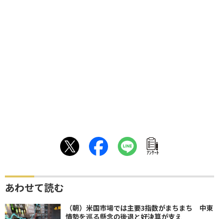
ｱﾝｹｰﾄ
あわせて読む
（朝）米国市場では主要3指数がまちまち 中東
情勢を巡る懸念の後退と好決算が支え