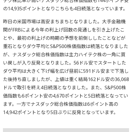
テク株比率が高いナスダック総合株価指数も144ポイント安
の14,935ポイントとなりこちらも4日続落となっています。
昨日の米国市場は高安まちまちとなりました。大手金融機
関がFRBによる今年の利上げ回数の見通しを引き上げたこ
とや、最初の利上げの時期の予想を前倒ししたことなどが
重石となりダウ平均とS&P500株価指数は続落となりました
が、ナスダック総合株価指数は主力ハイテク株の一角に買
い戻しが入り反発となりました。56ドル安でスタートした
ダウ平均は大きく下げ幅を広げ昼前に591ドル安まで下落し
た後持ち直しましたが、上値は重く結局162ドル安の36,068
ドルで取引を終え4日続落となりました。また、S&P500株
価指数も6ポイント安の4,670ポイントと5日続落となってい
ます。一方でナスダック総合株価指数は6ポイント高の
14,942ポイントとなり5日ぶりに反発となっています。