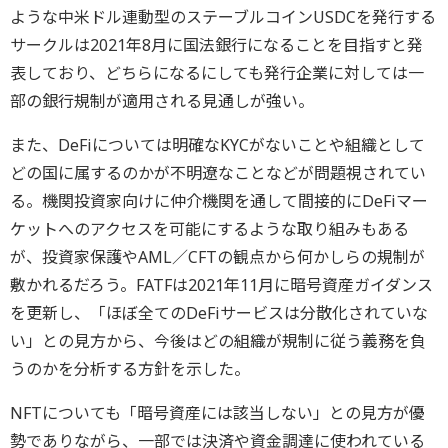
ような中米ドル連動型のステーブルコインUSDCを発行する
サークルは2021年8月に国法銀行になることを目指すと発
表しており、どちらになるにしても発行企業に対しては一
部の銀行規制が適用される見通しが強い。
また、DeFiについては明確なKYCがないことや組織として
どの国に属するのかが不明遼なことなどが問題視されてい
る。機関投資家向けに仲介機関を通して間接的にDeFiマー
ケットへのアクセスを可能にするような取り組みもある
が、投資家保護やAML／CFTの観点から何かしらの規制が
敷かれるだろう。FATFは2021年11月に暗号資産ガイダンス
を更新し、「ほぼ全てのDeFiサービスは分散化されていな
い」との見方から、今後はどの組織が規制に従う義務を負
うのかを分析する方針を示した。
NFTについても「暗号資産には該当しない」との見方が優
勢でありながら、一部では決済や資金調達に使われている