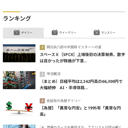
ランキング
デイリー
ウイークリー
マンスリー
岡元兵八郎の米国株マスターへの道
スペースＸ［SPCX］上場後初の決算発表、数字
は良かったが株価が下落...
市況概況
（まとめ）日経平均は2,342円高の66,300円で
大幅続伸 AI・半導体銘...
吉田恒の為替デイリー
【為替】「異常な円安」と1995年「異常な円
高」
市場のテーマを再訪する。アナリストが読み解くテーマの本質