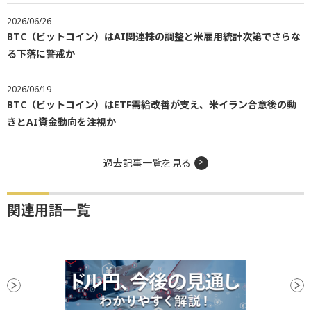
2026/06/26
BTC（ビットコイン）はAI関連株の調整と米雇用統計次第でさらな
る下落に警戒か
2026/06/19
BTC（ビットコイン）はETF需給改善が支え、米イラン合意後の動
きとAI資金動向を注視か
過去記事一覧を見る
関連用語一覧