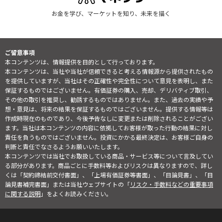
お金を学び、マーケットを知り、未来を描く
ご留意事項
本コンテンツは、情報提供を目的として行っております。
本コンテンツは、当社や当社が信頼できると考える情報源から提供されたもの
を提供していますが、当社はその正確性や完全性について意見を表明し、また
保証するものではございません。有価証券の購入、売却、デリバティブ取引、
その他の取引を推奨し、勧誘するものではありません。また、過去の実績や予
想・意見は、将来の結果を保証するものではございません。提供する情報等は
作成時現在のものであり、今後予告なしに変更または削除されることがござい
ます。当社は本コンテンツの内容に依拠してお客様が取った行動の結果に対し
責任を負うものではございません。投資にかかる最終決定は、お客様ご自身の
判断と責任でなさるようお願いいたします。
本コンテンツでは当社でお取扱している商品・サービス等について言及してい
る部分があります。商品ごとに手数料等およびリスクは異なりますので、詳し
くは「契約締結前交付書面」、「上場有価証券等書面」、「目論見書」、「目
論見書補完書面」または当社ウェブサイトの「
リスク・手数料などの重要事項
に関する説明
」をよくお読みください。