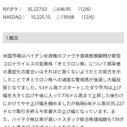
NYダウ： 35,227.03 △646.95 （12/6）
NASDAQ： 15,225.15 △139.68 （12/6）
1.概況
米国市場はバイデン米政権のファウチ首席医療顧問が新型
コロナウイルスの変異株「オミクロン株」について感染者
の重症化の度合いはそれほど高くないようだとの見方を示
したことでオミクロン株への過度な警戒感が後退し大幅反
発となりました。53ドル高でスタートしたダウ平均は上げ
幅を大きく広げ午後に入って776ドル高まで上昇した後引け
にかけてやや上げ幅を縮めましたが結局646ドル高の35,227
ドルで取引を終え今年最大の上げ幅となっています。ま
た、ハイテク株比率が高いナスダック総合株価指数も139ポ