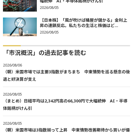
幅続伸 AI・半導体銘柄がけん引
2026/08/05
【日本株】「風が吹けば桶屋が儲かる」金利上
昇の連鎖反応。私たちの生活と株価はど...
2026/08/05
「市況概況」の過去記事を読む
2026/08/06
（朝）米国市場では主要3指数がまちまち 中東情勢を巡る懸念の後
退と好決算が支え
2026/08/05
（まとめ）日経平均は2,342円高の66,300円で大幅続伸 AI・半導
体銘柄がけん引
2026/08/05
（朝）米国市場は3指数揃って上昇 中東情勢改善期待から買いが優