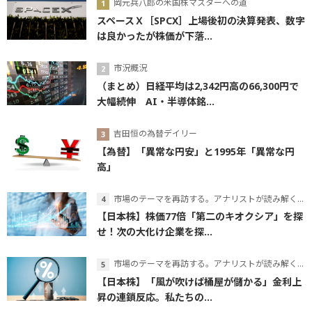
岡元兵八郎の米国株マスターへの道
スペースＸ［SPCX］上場後初の決算発表、数字
は良かったが株価が下落...
市況概況
（まとめ）日経平均は2,342円高の66,300円で
大幅続伸 AI・半導体銘...
吉田恒の為替デイリー
【為替】「異常な円安」と1995年「異常な円
高」
市場のテーマを再訪する。アナリストが読み解くテーマの本質
【日本株】株価77倍「第二のキオクシア」を探
せ！次の大化け企業を探...
市場のテーマを再訪する。アナリストが読み解くテーマの本質
【日本株】「風が吹けば桶屋が儲かる」金利上
昇の連鎖反応。私たちの...