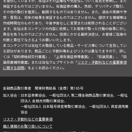
を提供していますが、当社はその正確性や完全性について意見を表明し、また
保証するものではございません。有価証券の購入、売却、デリバティブ取引、
その他の取引を推奨し、勧誘するものではありません。また、過去の実績や予
想・意見は、将来の結果を保証するものではございません。提供する情報等は
作成時現在のものであり、今後予告なしに変更または削除されることがござい
ます。当社は本コンテンツの内容に依拠してお客様が取った行動の結果に対し
責任を負うものではございません。投資にかかる最終決定は、お客様ご自身の
判断と責任でなさるようお願いいたします。
本コンテンツでは当社でお取扱している商品・サービス等について言及してい
る部分があります。商品ごとに手数料等およびリスクは異なりますので、詳し
くは「契約締結前交付書面」、「上場有価証券等書面」、「目論見書」、「目
論見書補完書面」または当社ウェブサイトの「
リスク・手数料などの重要事項
に関する説明
」をよくお読みください。
金融商品取引業者 関東財務局長（金商）第165号
日本証券業協会、一般社団法人 第二種金融商品取引業協会、一般社
団法人 金融先物取引業協会、
一般社団法人 日本暗号資産等取引業協会、一般社団法人 資産運用業
協会
リスク・手数料などの重要事項
個人情報のお取り扱いについて