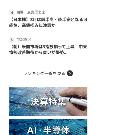
相場一点喜怒哀楽
【日本株】8月は前半高・後半安となる可
能性、高値掴みに注意か
市況概況
（朝）米国市場は3指数揃って上昇 中東
情勢改善期待から買いが優勢...
ランキング一覧を見る