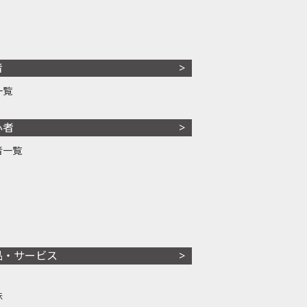
者
一覧
心者
者一覧
品・サービス
株