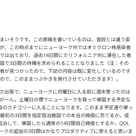
まいそうです。この原稿を書いているのは、普段とは違う変
が、この時点までにニューヨーク州ではオミクロン株感染者
では出ており、過去14日間にカリフォルニア州に滞在した者
設で3日間の待機を求められることとなりました（注：その
者が見つかったので、下記の内容は既に変化しているのです
ので、このままつぶやきを発行させていただきます）。
カ出張で、ニューヨークに月曜日に入る前に週末寄ったのは
がーん。土曜日の便でニューヨークを発って帰国する予定な
疫のカテゴリーに入ることになります。このまま予定通り帰っ
ち最初の3日間を指定宿泊施設での本当の検疫に充てるか。或
泊して、帰国したら通常の14日間自己検疫とするか。QOL
ークの追加の3日間はかなりプロダクティブに使えると思いま