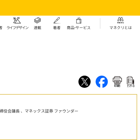
者
ライフデザイン
連載
著者
商
品・
サービス
マネクリとは
印刷
ｱﾝｹｰﾄ
締役会議長 、マネックス証券 ファウンダー