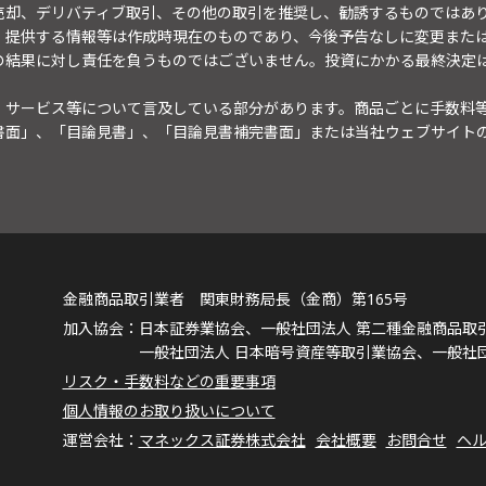
売却、デリバティブ取引、その他の取引を推奨し、勧誘するものではあ
。提供する情報等は作成時現在のものであり、今後予告なしに変更また
の結果に対し責任を負うものではございません。投資にかかる最終決定
・サービス等について言及している部分があります。商品ごとに手数料
書面」、「目論見書」、「目論見書補完書面」または当社ウェブサイト
金融商品取引業者 関東財務局長（金商）第165号
日本証券業協会、一般社団法人 第二種金融商品取
一般社団法人 日本暗号資産等取引業協会、一般社
リスク・手数料などの重要事項
個人情報のお取り扱いについて
マネックス証券株式会社
会社概要
お問合せ
ヘ