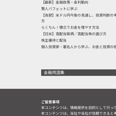
【最新】金融政策・金利動向
賢人バフェットに学ぶ
【為替】米ドル円今後の見通し、投資判断の
方
らくちん！積立でお金を増やす方法
【日米】高配当銘柄／高配当株の選び方
株主優待と配当
個人投資家・著名人から学ぶ、お金と投資の
金融用語集
ご留意事項
本コンテンツは、情報提供を目的として行っ
本コンテンツは、当社や当社が信頼できると