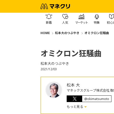
新着
人気
マーケット
特集
初心
HOME
松本大のつぶやき
オミクロン狂騒曲
オミクロン狂騒曲
松本大のつぶやき
2021/12/03
松本 大
マネックスグループ株式会社 取
@okimatsumoto
もっと見る