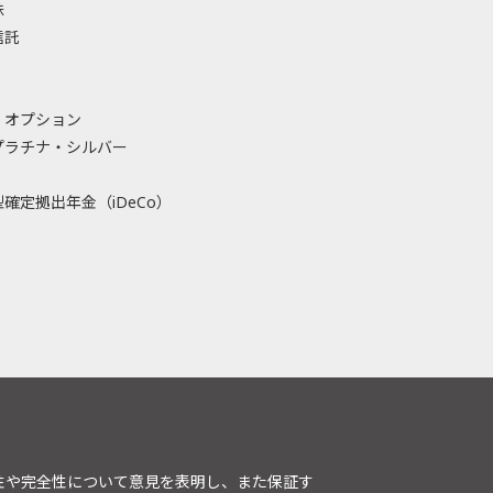
株
信託
・オプション
プラチナ・シルバー
確定拠出年金（iDeCo）
性や完全性について意見を表明し、また保証す