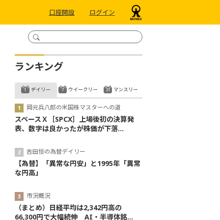
口座開設
ログイン
ランキング
デイリー
ウイークリー
マンスリー
岡元兵八郎の米国株マスターへの道
スペースＸ［SPCX］上場後初の決算発
表、数字は良かったが株価が下落...
吉田恒の為替デイリー
【為替】「異常な円安」と1995年「異常
な円高」
市況概況
（まとめ）日経平均は2,342円高の
66,300円で大幅続伸 AI・半導体銘...