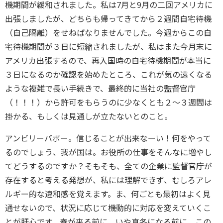
機期間が緩和されました。私は7月と9月の二回アメリカに
出張しましたが、どちらも帰ってきてから２週間自宅待機
（自己隔離）をせねばなりませんでした。今週からこの自
宅待機期間が３日に短縮されましたが、私はまた今月末に
アメリカ出張するので、再入国時の自宅待機期間が本当に
３日になるのか確認を始めたところ、これが気の遠くなる
ような複雑で長い手続きで、最終的に当社の監督官庁
（！！！）から許可をもらうのに少なくとも２～３週間は
掛かる、もしくは見通しが立たないとのこと。
アンビリーバボー。信じることが出来なーい！何をやって
るのでしょう、我が国は。お役所の仕事をそんなに増やし
てどうするのですか？そもそも、全ての企業に監督官庁が
存在すると考える発想が、私には理解できず、むしろアレ
ルギー的な違和感を覚えます。ま、何ごとも最初はよく見
通せないので、状況に応じて機動的に対応を変えていくこ
とが肝心です。春が来る前に、いや真冬になる前に、この