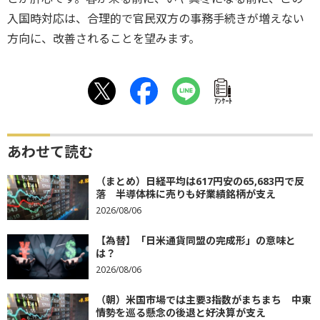
入国時対応は、合理的で官民双方の事務手続きが増えない
方向に、改善されることを望みます。
ｱﾝｹｰﾄ
あわせて読む
（まとめ）日経平均は617円安の65,683円で反
落 半導体株に売りも好業績銘柄が支え
2026/08/06
【為替】「日米通貨同盟の完成形」の意味と
は？
2026/08/06
（朝）米国市場では主要3指数がまちまち 中東
情勢を巡る懸念の後退と好決算が支え