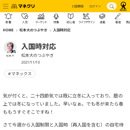
口座開設
ログイン
新着
人気
マーケット
特集
初心者
ライフデザイン
連載
著者
商
HOME
松本大のつぶやき
入国時対応
入国時対応
松本大のつぶやき
松本 大
2021/11/10
マネックス
気が付くと、二十四節気では既に立冬に入っており、暦の
上では冬になっていました。早いなぁ。でも冬が来たら春
ももうすぐそこですね！
さて今週から入国制限と入国時（再入国を含む）の自宅待