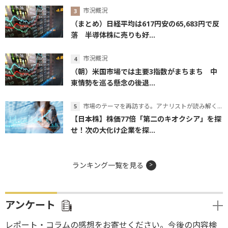
市況概況
（まとめ）日経平均は617円安の65,683円で反
落 半導体株に売りも好...
市況概況
（朝）米国市場では主要3指数がまちまち 中
東情勢を巡る懸念の後退...
市場のテーマを再訪する。アナリストが読み解くテーマの本質
【日本株】株価77倍「第二のキオクシア」を探
せ！次の大化け企業を探...
ランキング一覧を見る
アンケート
レポート・コラムの感想をお寄せください。今後の内容検