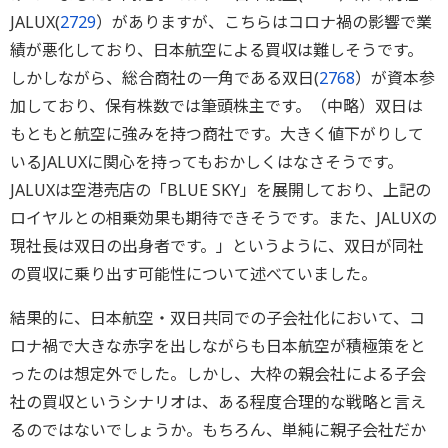
JALUX(
2729
）がありますが、こちらはコロナ禍の影響で業
績が悪化しており、日本航空による買収は難しそうです。
しかしながら、総合商社の一角である双日(
2768
）が資本参
加しており、保有株数では筆頭株主です。（中略）双日は
もともと航空に強みを持つ商社です。大きく値下がりして
いるJALUXに関心を持ってもおかしくはなさそうです。
JALUXは空港売店の「BLUE SKY」を展開しており、上記の
ロイヤルとの相乗効果も期待できそうです。また、JALUXの
現社長は双日の出身者です。」というように、双日が同社
の買収に乗り出す可能性について述べていました。
結果的に、日本航空・双日共同での子会社化において、コ
ロナ禍で大きな赤字を出しながらも日本航空が積極策をと
ったのは想定外でした。しかし、大枠の親会社による子会
社の買収というシナリオは、ある程度合理的な戦略と言え
るのではないでしょうか。もちろん、単純に親子会社だか