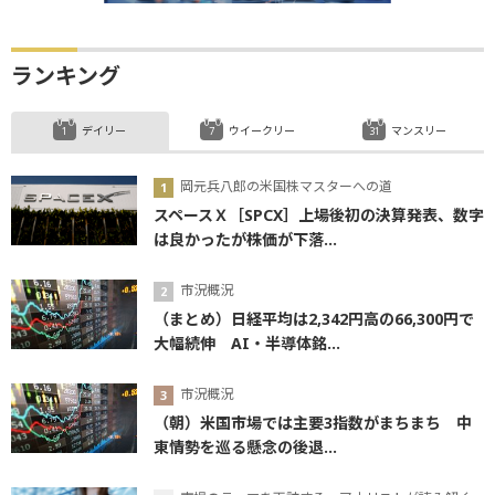
ランキング
デイリー
ウイークリー
マンスリー
岡元兵八郎の米国株マスターへの道
スペースＸ［SPCX］上場後初の決算発表、数字
は良かったが株価が下落...
市況概況
（まとめ）日経平均は2,342円高の66,300円で
大幅続伸 AI・半導体銘...
市況概況
（朝）米国市場では主要3指数がまちまち 中
東情勢を巡る懸念の後退...