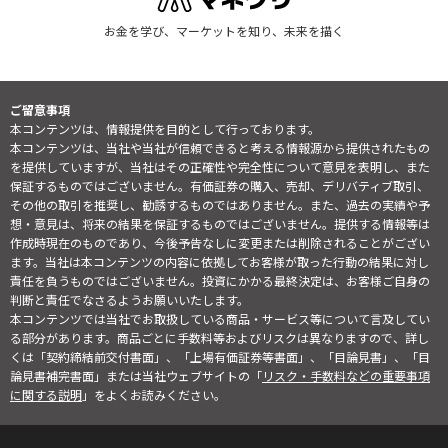
お金を学び、マーケットを知り、未来を描く
ご留意事項
本コンテンツは、情報提供を目的として行っております。
本コンテンツは、当社や当社が信頼できると考える情報源から提供されたもの
を提供していますが、当社はその正確性や完全性について意見を表明し、また
保証するものではございません。有価証券の購入、売却、デリバティブ取引、
その他の取引を推奨し、勧誘するものではありません。また、過去の実績や予
想・意見は、将来の結果を保証するものではございません。提供する情報等は
作成時現在のものであり、今後予告なしに変更または削除されることがござい
ます。当社は本コンテンツの内容に依拠してお客様が取った行動の結果に対し
責任を負うものではございません。投資にかかる最終決定は、お客様ご自身の
判断と責任でなさるようお願いいたします。
本コンテンツでは当社でお取扱している商品・サービス等について言及してい
る部分があります。商品ごとに手数料等およびリスクは異なりますので、詳し
くは「契約締結前交付書面」、「上場有価証券等書面」、「目論見書」、「目
論見書補完書面」または当社ウェブサイトの「
リスク・手数料などの重要事項
に関する説明
」をよくお読みください。