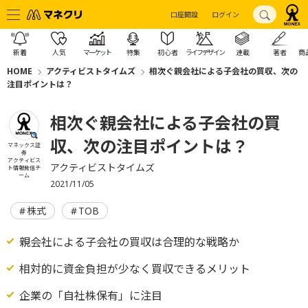
口座開設
ログイン
新着
人気
マーケット
特集
初心者
ライフデザイン
連載
著者
商
HOME
アクティビストタイムズ
相次ぐ親会社による子会社の買収、次の
注目ポイントは？
相次ぐ親会社による子会社の買
収、次の注目ポイントは？
マネックス証
券
アクティビス
アクティビストタイムズ
ト情報発信チ
ーム
2021/11/05
株式
TOB
親会社による子会社の買収は合理的な戦略か
相対的に資金負担が少なく買収できるメリット
企業の「自社株保有」に注目