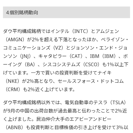
4.個別銘柄動向
ダウ平均構成銘柄ではインテル（INTC）とアムジェン
（AMGN）が2％を超える下落となったほか、ベライゾン・
コミュニケーションズ（VZ）とジョンソン・エンド・ジョ
ンソン（JNJ）、キャタピラー（CAT）、IBM（IBM）、ボ
ーイング（BA）、シスコシステムズ（CSCO）も1％以上下
げています。一方で買いの投資判断を受けてナイキ
（NKE）が2％高となり、セールスフォース・ドットコム
（CRM）も2％近く上げています。
ダウ平均構成銘柄以外では、電気自動車のテスラ（TSLA）
が9月の中国の出荷台数が過去最高と伝わったことで2％近
く上げました。民泊仲介大手のエアビーアンドビー
（ABNB）も投資判断と目標株価の引き上げを受けて3％以