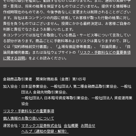
その他の取引を推奨し、勧誘するものではありません。また、過去の実績や予
想・意見は、将来の結果を保証するものではございません。提供する情報等は
作成時現在のものであり、今後予告なしに変更または削除されることがござい
ます。当社は本コンテンツの内容に依拠してお客様が取った行動の結果に対し
責任を負うものではございません。投資にかかる最終決定は、お客様ご自身の
判断と責任でなさるようお願いいたします。
本コンテンツでは当社でお取扱している商品・サービス等について言及してい
る部分があります。商品ごとに手数料等およびリスクは異なりますので、詳し
くは「契約締結前交付書面」、「上場有価証券等書面」、「目論見書」、「目
論見書補完書面」または当社ウェブサイトの「
リスク・手数料などの重要事項
に関する説明
」をよくお読みください。
金融商品取引業者 関東財務局長（金商）第165号
日本証券業協会、一般社団法人 第二種金融商品取引業協会、一般社
団法人 金融先物取引業協会、
一般社団法人 日本暗号資産等取引業協会、一般社団法人 資産運用業
協会
リスク・手数料などの重要事項
個人情報のお取り扱いについて
マネックス証券株式会社
会社概要
お問合せ
ヘルプ（通知の登録・解除）