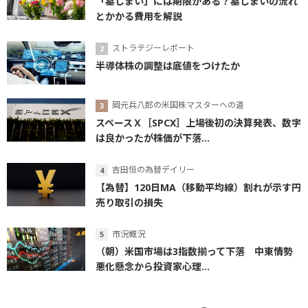
「墓じまい」には期限がある？墓じまいの流れ
とかかる費用を解説
ストラテジーレポート
半導体株の調整は底値をつけたか
岡元兵八郎の米国株マスターへの道
スペースＸ［SPCX］上場後初の決算発表、数字
は良かったが株価が下落...
吉田恒の為替デイリー
【為替】120日MA（移動平均線）割れが示す円
売り取引の損失
市況概況
（朝）米国市場は3指数揃って下落 中東情勢
悪化懸念から投資家心理...