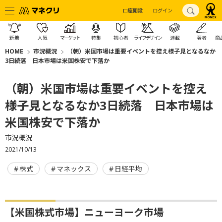
口座開設
ログイン
新着
人気
マーケット
特集
初心者
ライフデザイン
連載
著者
商
HOME
市況概況
（朝）米国市場は重要イベントを控え様子見となるなか
3日続落 日本市場は米国株安で下落か
（朝）米国市場は重要イベントを控え
様子見となるなか3日続落 日本市場は
米国株安で下落か
市況概況
2021/10/13
株式
マネックス
日経平均
【米国株式市場】ニューヨーク市場