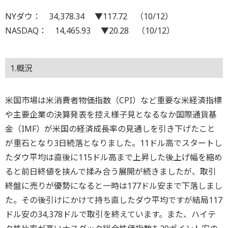
NYダウ： 34,378.34 ▼117.72 （10/12）
NASDAQ： 14,465.93 ▼20.28 （10/12）
1.概況
米国市場は米消費者物価指数（CPI）など重要な米経済指標
や主要企業の決算発表を控え様子見となるなか国際通貨基
金（IMF）が米国の経済成長率の見通しを引き下げたこと
が重石となり3日続落となりました。11ドル高でスタートし
たダウ平均は直後に115ドル高まで上昇した後上げ幅を縮め
ると前日終値を挟んで揉み合う展開が続きましたが、取引
終盤に売りが優勢になると一時は177ドル安まで下落しまし
た。その後引けにかけて持ち直したダウ平均ですが結局117
ドル安の34,378ドルで取引を終えています。また、ハイテ