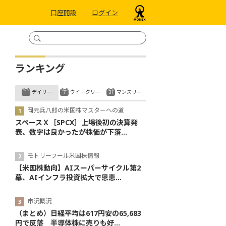
口座開設
ログイン
ランキング
デイリー
ウイークリー
マンスリー
岡元兵八郎の米国株マスターへの道
スペースＸ［SPCX］上場後初の決算発
表、数字は良かったが株価が下落...
モトリーフール米国株情報
【米国株動向】AIスーパーサイクル第2
幕、AIインフラ投資拡大で恩恵...
市況概況
（まとめ）日経平均は617円安の65,683
円で反落 半導体株に売りも好...