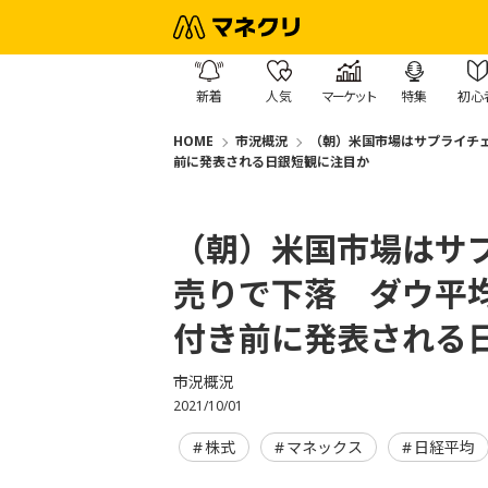
新着
人気
マーケット
特集
初心
HOME
市況概況
（朝）米国市場はサプライチェ
前に発表される日銀短観に注目か
（朝）米国市場はサ
売りで下落 ダウ平均
付き前に発表される
市況概況
2021/10/01
株式
マネックス
日経平均