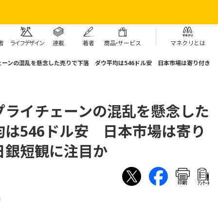
者
ライフデザイン
連載
著者
商
品・
サービス
マネクリとは
ーンの混乱を懸念した売りで下落 ダウ平均は546ドル安 日本市場は寄り付き
プライチェーンの混乱を懸念した
は546ドル安 日本市場は寄り
日銀短観に注目か
印刷
ｱﾝｹｰﾄ