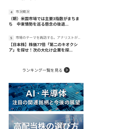
市況概況
（朝）米国市場では主要3指数がまちま
ち 中東情勢を巡る懸念の後退...
市場のテーマを再訪する。アナリストが読み解くテーマの本質
【日本株】株価77倍「第二のキオクシ
ア」を探せ！次の大化け企業を探...
ランキング一覧を見る