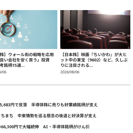
株】ウォール街の戦略を応用
【日本株】映画『ちいかわ』が大ヒ
良い会社を安く買う」投資
ット中の東宝（9602）など、久しぶ
銘柄15選...
りに注目される...
8/06
2026/08/06
5,683円で反落 半導体株に売りも好業績銘柄が支え
まちまち 中東情勢を巡る懸念の後退と好決算が支え
の66,300円で大幅続伸 AI・半導体銘柄がけん引