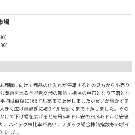
市場
30）
/30）
末商戦に向けて商品の仕入れが停滞するとの見方から小売り
限問題を巡る与野党交渉の難航も相場の重石となり下落とな
ウ平均は直後に166ドル高まで上昇しましたが買いが続かずま
大きく広げ昼過ぎに490ドル安近くまで下落しました。その
けて下げ幅を広げると結局546ドル安の33,843ドルと安値
た、ハイテク株比率が高いナスダック総合株価指数も63ポイ
なりました。