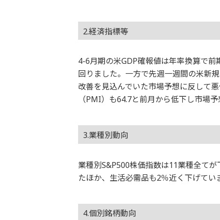
2.経済指標等
4-6月期の米GDP確報値は年率換算で前
回りました。一方で先週一週間の米新規失業
改善を見込んでいた市場予想に反して悪
（PMI）も64.7と前月から低下し市場
3.業種別動向
業種別S&P500株価指数は11業種全
たほか、生活必需品も2％近く下げてい
4.個別銘柄動向