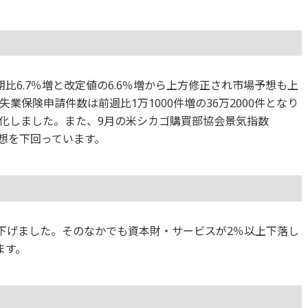
期比6.7％増と改定値の6.6％増から上方修正され市場予想も上
保険申請件数は前週比1万1000件増の36万2000件となり
化しました。また、9月の米シカゴ購買部協会景気指数
予想を下回っています。
てが下げました。そのなかでも資本財・サービスが2％以上下落し
ます。