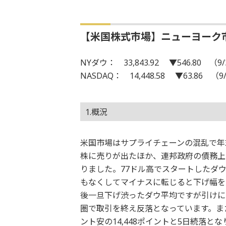
【米国株式市場】ニューヨーク
NYダウ： 33,843.92 ▼546.80 （9/
NASDAQ： 14,448.58 ▼63.86 （9
1.概況
米国市場はサプライチェーンの混乱で年
株に売りが出たほか、連邦政府の債務上
りました。77ドル高でスタートしたダ
もなくしてマイナスに転じると下げ幅を
後一旦下げ渋ったダウ平均ですが引けにか
圏で取引を終え反落となっています。ま
ント安の14,448ポイントと5日続落と