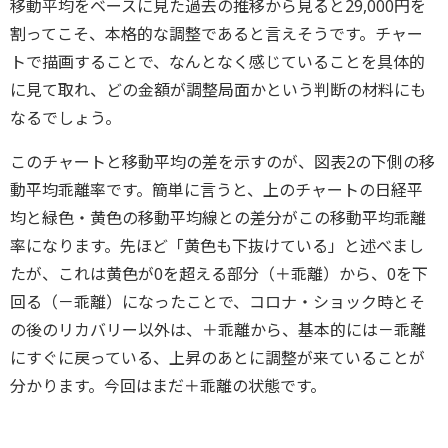
移動平均をベースに見た過去の推移から見ると29,000円を
割ってこそ、本格的な調整であると言えそうです。チャー
トで描画することで、なんとなく感じていることを具体的
に見て取れ、どの金額が調整局面かという判断の材料にも
なるでしょう。
このチャートと移動平均の差を示すのが、図表2の下側の移
動平均乖離率です。簡単に言うと、上のチャートの日経平
均と緑色・黄色の移動平均線との差分がこの移動平均乖離
率になります。先ほど「黄色も下抜けている」と述べまし
たが、これは黄色が0を超える部分（＋乖離）から、0を下
回る（－乖離）になったことで、コロナ・ショック時とそ
の後のリカバリー以外は、＋乖離から、基本的には－乖離
にすぐに戻っている、上昇のあとに調整が来ていることが
分かります。今回はまだ＋乖離の状態です。