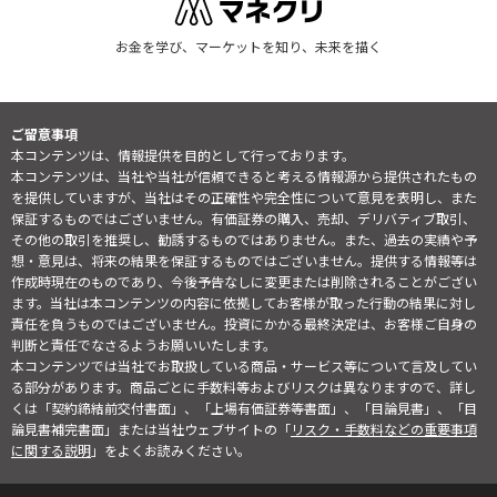
保証するものではございません。有価証券の購入、売却、デリバティブ取引、
その他の取引を推奨し、勧誘するものではありません。また、過去の実績や予
想・意見は、将来の結果を保証するものではございません。提供する情報等は
作成時現在のものであり、今後予告なしに変更または削除されることがござい
ます。当社は本コンテンツの内容に依拠してお客様が取った行動の結果に対し
責任を負うものではございません。投資にかかる最終決定は、お客様ご自身の
判断と責任でなさるようお願いいたします。
本コンテンツでは当社でお取扱している商品・サービス等について言及してい
る部分があります。商品ごとに手数料等およびリスクは異なりますので、詳し
くは「契約締結前交付書面」、「上場有価証券等書面」、「目論見書」、「目
論見書補完書面」または当社ウェブサイトの「
リスク・手数料などの重要事項
に関する説明
」をよくお読みください。
金融商品取引業者 関東財務局長（金商）第165号
日本証券業協会、一般社団法人 第二種金融商品取引業協会、一般社
団法人 金融先物取引業協会、
一般社団法人 日本暗号資産等取引業協会、一般社団法人 資産運用業
協会
リスク・手数料などの重要事項
個人情報のお取り扱いについて
マネックス証券株式会社
会社概要
お問合せ