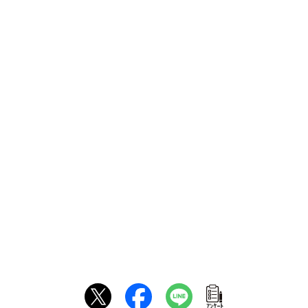
ｱﾝｹｰﾄ
あわせて読む
（まとめ）日経平均は一時67,000円超も1,363円
高の66,970円で反発 日銀の早期利上...
2026/08/10