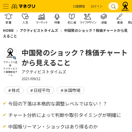
口座開設
ログイン
新着
人気
マーケット
特集
初心者
ライフデザイン
連載
著者
商
HOME
アクティビストタイムズ
中国発のショック？株価チャートから見
えること
中国発のショック？株価チャート
から見えること
マネックス証
券
アクティビス
アクティビストタイムズ
ト情報発信チ
ーム
2021/09/22
株式
日経平均
米国市場
今回の下落は本格的な調整レベルではない！？
チャート分析によって判断や取引タイミングが明確に
中国版リーマン・ショックはあり得るのか