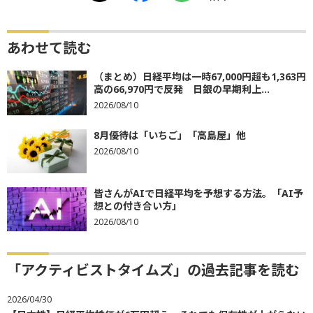
8月優待は「いちご」「高島屋」他
2026/08/10
皆さんがAIで日経平均を予想する方法。「AI予
想との付き合い方」
2026/08/10
「アクティビストタイムズ」の過去記事を読む
2026/04/30
【日本株】日経平均株価が6万円超え、それでも保有株が上がらない
のはなぜ？
2026/02/27
今なぜ「地方上場」が増加？東証の上場維持ルールに着目した銘柄
選び
2025/12/24