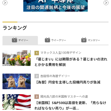
マネックス人生100年デザイン
「墓じまい」には期限がある？墓じまいの流れ
とかかる費用を解説
吉田恒の為替デイリー
【為替】円安を主導した投機円売りが急減
岡元兵八郎の米国株マスターへの道
【米国株】S&P500は高値を更新、「売らなけ
ればならない売り」が一巡...
吉田恒の為替ウイークリー
【為替】8/10～8/14の米ドル／円を予想する
ストラテジーレポート
半導体株の調整は底値をつけたか