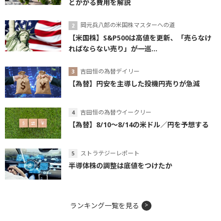
とかかる費用を解説
岡元兵八郎の米国株マスターへの道
【米国株】S&P500は高値を更新、「売らなけ
ればならない売り」が一巡...
吉田恒の為替デイリー
【為替】円安を主導した投機円売りが急減
吉田恒の為替ウイークリー
【為替】8/10～8/14の米ドル／円を予想する
ストラテジーレポート
半導体株の調整は底値をつけたか
ランキング一覧を見る