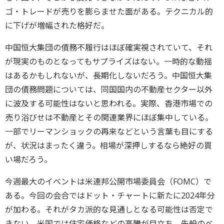
ゴ・トレードが売りを膨らませた面がある。テクニカル的
に下げが増幅された格好だ。
中国恒大集団の債務不履行はほぼ確実視されていて、それ
が現実のものとなってもサプライズはない。一時的な動揺
はあるかもしれないが、長期化しないだろう。中国恒大集
団の債務問題については、同国国内の不動産セクター以外
に波及する可能性はないと思われる。実際、香港市場での
売り浴びせは不動産とその関連業界にほぼ集中している。
一部でリーマンショックの再来などという言葉も目にする
が、状況はまったく違う。相場が深押しするなら絶好の買
い場だろう。
今週最大のイベントは米連邦公開市場委員会（FOMC）で
ある。今回の会合ではドット・チャートに新たに2024年分
が加わる。それがタカ派的な見通しとなる可能性は否定で
きない。米国では住宅価格などの高騰が目立ち、先般のベ