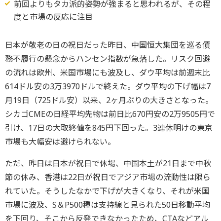
前回よりもタカ派的姿勢が強まると思われるが、その程
度と市場の反応に注目
日本が敬老の日の祝日だった昨日、中国恒大集団を巡る債
務不履行の懸念からハンセン指数が急落した。リスク回避
の流れは欧州、米国市場にも波及し、ダウ平均は前週末比
614ドル安の3万3970ドルで終えた。ダウ平均の下げ幅は7
月19日（725ドル安）以来、2ヶ月ぶりの大きさとなった。
シカゴCMEの日経平均先物は前日比670円安の2万9505円で
引け、17日の大取終値を845円下回った。3連休明けの東京
市場も大幅安は避けられない。
ただ、昨日は日本が祝日で休場、中国本土が21日まで中秋
節の休み、香港は22日が祝日でアジア市場の流動性は限ら
れていた。そうしたなかで下げが大きくなり、それが米国
市場に波及、S＆P500種は支持線と見られた50日移動平均
を下回り、そこから反発できなかったため、CTAなどアル