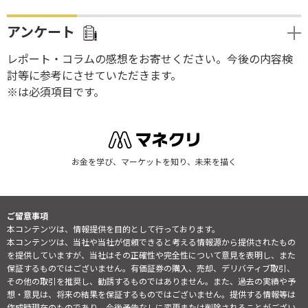
アンケート
レポート・コラムの感想をお寄せください。今後の内容検
討等に参考にさせていただきます。
※は必須項目です。
お金を学び、マーケットを知り、未来を描く
ご留意事項
本コンテンツは、情報提供を目的として行っております。
本コンテンツは、当社や当社が信頼できると考える情報源から提供されたもの
を提供していますが、当社はその正確性や完全性について意見を表明し、また
保証するものではございません。有価証券の購入、売却、デリバティブ取引、
その他の取引を推奨し、勧誘するものではありません。また、過去の実績や予
想・意見は、将来の結果を保証するものではございません。提供する情報等は
作成時現在のものであり、今後予告なしに変更または削除されることがござい