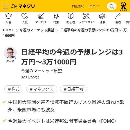
口座開設
ログイン
新着
人気
マーケット
特集
初心者
ライフデザイン
連載
著者
商
HOME
今週のマーケット展望
日経平均の今週の予想レンジは3万円～3万
1000円
日経平均の今週の予想レンジは3
万円～3万1000円
広木 隆
今週のマーケット展望
2021/09/21
株式
マネックス
日経平均
中国恒大集団を巡る債務不履行のリスク回避の流れは欧
州、米国市場にも波及
今週最大イベントは米連邦公開市場委員会（FOMC）