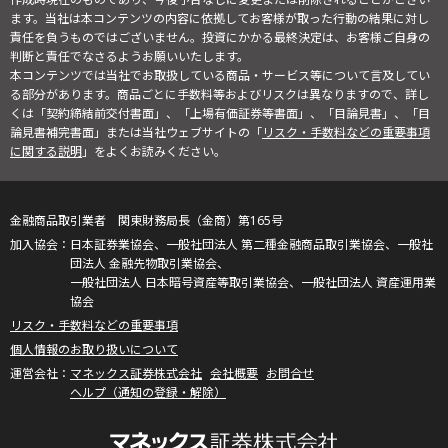
ます。当社は本コンテンツの内容に依拠してお客様が取った行動の結果に対し
責任を負うものではございません。投資にかかる最終決定は、お客様ご自身の
判断と責任でなさるようお願いいたします。
本コンテンツでは当社でお取扱している商品・サービス等について言及してい
る部分があります。商品ごとに手数料等およびリスクは異なりますので、詳し
くは「契約締結前交付書面」、「上場有価証券等書面」、「目論見書」、「目
論見書補完書面」または当社ウェブサイトの「
リスク・手数料などの重要事項
に関する説明
」をよくお読みください。
金融商品取引業者 関東財務局長（金商）第165号
日本証券業協会、一般社団法人 第二種金融商品取引業協会、一般社
団法人 金融先物取引業協会、
一般社団法人 日本暗号資産等取引業協会、一般社団法人 資産運用業
協会
リスク・手数料などの重要事項
個人情報のお取り扱いについて
マネックス証券株式会社
会社概要
お問合せ
ヘルプ（通知の登録・解除）