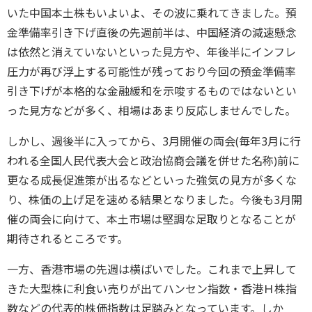
いた中国本土株もいよいよ、その波に乗れてきました。預
金準備率引き下げ直後の先週前半は、中国経済の減速懸念
は依然と消えていないといった見方や、年後半にインフレ
圧力が再び浮上する可能性が残っており今回の預金準備率
引き下げが本格的な金融緩和を示唆するものではないとい
った見方などが多く、相場はあまり反応しませんでした。
しかし、週後半に入ってから、3月開催の両会(毎年3月に行
われる全国人民代表大会と政治協商会議を併せた名称)前に
更なる成長促進策が出るなどといった強気の見方が多くな
り、株価の上げ足を速める結果となりました。今後も3月開
催の両会に向けて、本土市場は堅調な足取りとなることが
期待されるところです。
一方、香港市場の先週は横ばいでした。これまで上昇して
きた大型株に利食い売りが出てハンセン指数・香港Ｈ株指
数などの代表的株価指数は足踏みとなっています。しか