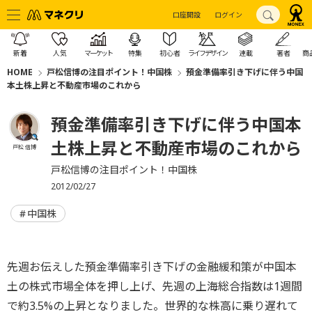
口座開設
ログイン
新着
人気
マーケット
特集
初心者
ライフデザイン
連載
著者
商
HOME
戸松信博の注目ポイント！中国株
預金準備率引き下げに伴う中国
本土株上昇と不動産市場のこれから
預金準備率引き下げに伴う中国本
土株上昇と不動産市場のこれから
戸松 信博
戸松信博の注目ポイント！中国株
2012/02/27
中国株
先週お伝えした預金準備率引き下げの金融緩和策が中国本
土の株式市場全体を押し上げ、先週の上海総合指数は1週間
で約3.5%の上昇となりました。世界的な株高に乗り遅れて