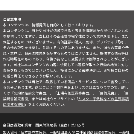
ご留意事項
本コンテンツは、情報提供を目的として行っております。
本コンテンツは、当社や当社が信頼できると考える情報源から提供されたもの
を提供していますが、当社はその正確性や完全性について意見を表明し、また
保証するものではございません。有価証券の購入、売却、デリバティブ取引、
その他の取引を推奨し、勧誘するものではありません。また、過去の実績や予
想・意見は、将来の結果を保証するものではございません。提供する情報等は
作成時現在のものであり、今後予告なしに変更または削除されることがござい
ます。当社は本コンテンツの内容に依拠してお客様が取った行動の結果に対し
責任を負うものではございません。投資にかかる最終決定は、お客様ご自身の
判断と責任でなさるようお願いいたします。
本コンテンツでは当社でお取扱している商品・サービス等について言及してい
る部分があります。商品ごとに手数料等およびリスクは異なりますので、詳し
くは「契約締結前交付書面」、「上場有価証券等書面」、「目論見書」、「目
論見書補完書面」または当社ウェブサイトの「
リスク・手数料などの重要事項
に関する説明
」をよくお読みください。
金融商品取引業者 関東財務局長（金商）第165号
日本証券業協会、一般社団法人 第二種金融商品取引業協会、一般社