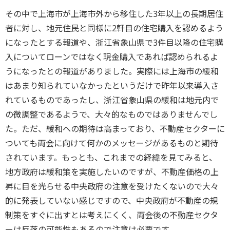
その中で上海市が上海市外から移住した3年以上の長期居住
者に対し、地元住民と同様に2軒目の住宅購入を認めるよう
になったとする報道や、浙江省象山県で3件目以降の住宅購
入についてローンではなく現金購入であれば認められるよ
うになったとの報道がありました。実際には上海市の緩和
はあまり知られていなかったというだけで昨年以来導入さ
れているものであったし、浙江省象山県の緩和は地元内で
の微調整であるようで、大々的なものではありませんでし
た。ただ、緩和への期待は高まっており、不動産セクターに
ついても両会に向けて何かのメッセージがあるものと期待
されています。もっとも、これまでの経緯を見てみると、
地方政府は緩和策を実施したいのですが、不動産価格の上
昇に目を光らせる中央政府の注意を受けたくないので大々
的に発表していない感じですので、中央政府が不動産の規
制策をすぐに出すとは考えにくく、両会後の不動産セクタ
ーは反落の可能性もあるので注意は必要です。