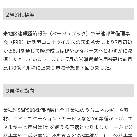
2.経済指標等
米地区連銀経済報告（ベージュブック）で米連邦準備理事
会（FRB）は新型コロナウイルスの感染拡大により7月初旬
から8月を通して経済成長は穏やかなペースへとわずかに減
速したとしています。また、7月の米消費者信用残高は前月
比170億ドル増に止まり市場予想を下回りました。
3.業種別動向
業種別S&P500株価指数は全11業種のうちエネルギーや素
材、コミュニケーション・サービスなどの6業種が下げ、エ
ネルギーと素材は1％を超える下落となりました。一方で公
益事業や生活必需品、不動産などの5業種が上げ、公益事業