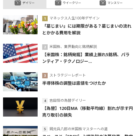
デイリー
ウイークリー
マンスリー
マネックス人生100年デザイン
「墓じまい」には期限がある？墓じまいの流れ
とかかる費用を解説
米国株、業界動向と銘柄解説
【米国株：銘柄発掘】業績上振れ5銘柄、パラ
ンティア・テクノロジー...
ストラテジーレポート
半導体株の調整は底値をつけたか
吉田恒の為替デイリー
【為替】120日MA（移動平均線）割れが示す円
売り取引の損失
岡元兵八郎の米国株マスターへの道