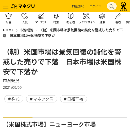
口座開設
ログイン
新着
人気
マーケット
特集
初心者
ライフデザイン
連載
著者
商
HOME
市況概況
（朝）米国市場は景気回復の鈍化を警戒した売りで下
落 日本市場は米国株安で下落か
（朝）米国市場は景気回復の鈍化を警
戒した売りで下落 日本市場は米国株
安で下落か
市況概況
2021/09/09
株式
マネックス
日経平均
【米国株式市場】ニューヨーク市場