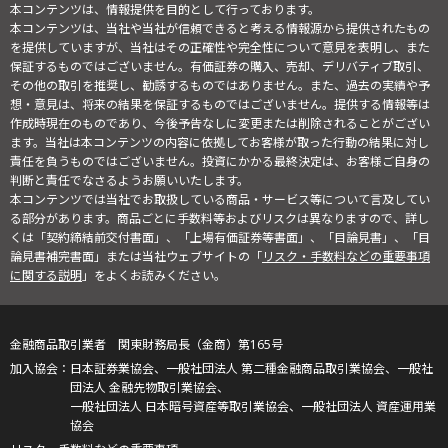
本コンテンツは、情報提供を目的として行っております。
本コンテンツは、当社や当社が信頼できると考える情報源から提供されたもの
を提供していますが、当社はその正確性や完全性について意見を表明し、また
保証するものではございません。有価証券の購入、売却、デリバティブ取引、
その他の取引を推奨し、勧誘するものではありません。また、過去の実績や予
想・意見は、将来の結果を保証するものではございません。提供する情報等は
作成時現在のものであり、今後予告なしに変更または削除されることがござい
ます。当社は本コンテンツの内容に依拠してお客様が取った行動の結果に対し
責任を負うものではございません。投資にかかる最終決定は、お客様ご自身の
判断と責任でなさるようお願いいたします。
本コンテンツでは当社でお取扱している商品・サービス等について言及してい
る部分があります。商品ごとに手数料等およびリスクは異なりますので、詳し
くは「契約締結前交付書面」、「上場有価証券等書面」、「目論見書」、「目
論見書補完書面」または当社ウェブサイトの「
リスク・手数料などの重要事項
に関する説明
」をよくお読みください。
金融商品取引業者 関東財務局長（金商）第165号
日本証券業協会、一般社団法人 第二種金融商品取引業協会、一般社
団法人 金融先物取引業協会、
一般社団法人 日本暗号資産等取引業協会、一般社団法人 資産運用業
協会