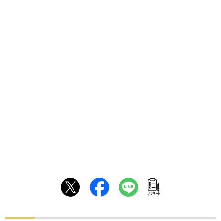
ｱﾝｹｰﾄ