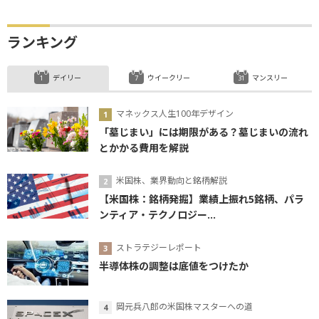
ランキング
デイリー
ウイークリー
マンスリー
マネックス人生100年デザイン
「墓じまい」には期限がある？墓じまいの流れ
とかかる費用を解説
米国株、業界動向と銘柄解説
【米国株：銘柄発掘】業績上振れ5銘柄、パラ
ンティア・テクノロジー...
ストラテジーレポート
半導体株の調整は底値をつけたか
岡元兵八郎の米国株マスターへの道