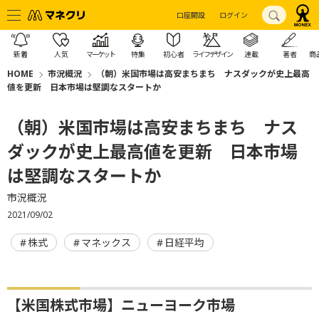
口座開設
ログイン
新着
人気
マーケット
特集
初心者
ライフデザイン
連載
著者
商
HOME
市況概況
（朝）米国市場は高安まちまち ナスダックが史上最高
値を更新 日本市場は堅調なスタートか
（朝）米国市場は高安まちまち ナス
ダックが史上最高値を更新 日本市場
は堅調なスタートか
市況概況
2021/09/02
株式
マネックス
日経平均
【米国株式市場】ニューヨーク市場