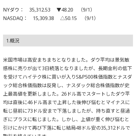
NYダウ： 35,312.53 ▼48.20 （9/1）
NASDAQ： 15,309.38 △50.15 （9/1）
1.概況
米国市場は高安まちまちとなりました。ダウ平均は景気敏
感株に売りが出て3日続落となりましたが、長期金利の低下
を受けてハイテク株に買いが入りS&P500株価指数とナスダ
ック総合株価指数は反発し、ナスダック総合株価指数が史
上最高値を更新しました。26ドル高でスタートしたダウ平
均は直後に46ドル高まで上昇した後伸び悩むとマイナスに
転じ昼前に73ドル安まで下落しましたが、持ち直すと昼過
ぎにプラスに転じました。しかし、上値が重く伸び悩むと
引けにかけて再び下落に転じ結局48ドル安の35,312ドルで