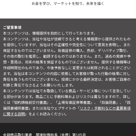
お金を学び、マーケットを知り、未来を描く
ご留意事項
本コンテンツは、情報提供を目的として行っております。
本コンテンツは、当社や当社が信頼できると考える情報源から提供されたもの
を提供していますが、当社はその正確性や完全性について意見を表明し、また
保証するものではございません。有価証券の購入、売却、デリバティブ取引、
その他の取引を推奨し、勧誘するものではありません。また、過去の実績や予
想・意見は、将来の結果を保証するものではございません。提供する情報等は
作成時現在のものであり、今後予告なしに変更または削除されることがござい
ます。当社は本コンテンツの内容に依拠してお客様が取った行動の結果に対し
責任を負うものではございません。投資にかかる最終決定は、お客様ご自身の
判断と責任でなさるようお願いいたします。
本コンテンツでは当社でお取扱している商品・サービス等について言及してい
る部分があります。商品ごとに手数料等およびリスクは異なりますので、詳し
くは「契約締結前交付書面」、「上場有価証券等書面」、「目論見書」、「目
論見書補完書面」または当社ウェブサイトの「
リスク・手数料などの重要事項
に関する説明
」をよくお読みください。
金融商品取引業者 関東財務局長（金商）第165号