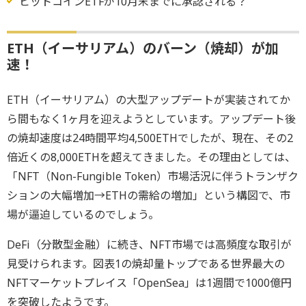
ビットコインETFが10月末までに承認される？
ETH（イーサリアム）のバーン（焼却）が加
速！
ETH（イーサリアム）の大型アップデートが実装されてか
ら間もなく1ヶ月を迎えようとしています。アップデート後
の焼却速度は24時間平均4,500ETHでしたが、現在、その2
倍近くの8,000ETHを超えてきました。その理由としては、
「NFT（Non-Fungible Token）市場活況に伴うトランザク
ションの大幅増加→ETHの需給の増加」という構図で、市
場が逼迫しているのでしょう。
DeFi（分散型金融）に続き、NFT市場では高頻度な取引が
見受けられます。図表1の焼却量トップである世界最大の
NFTマーケットプレイス「OpenSea」は1週間で1000億円
を突破したようです。