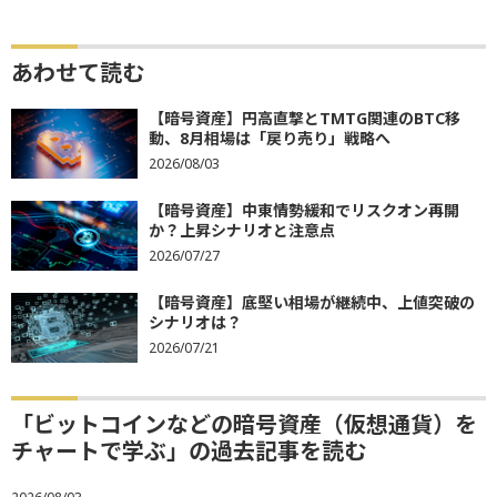
あわせて読む
【暗号資産】円高直撃とTMTG関連のBTC移
動、8月相場は「戻り売り」戦略へ
2026/08/03
【暗号資産】中東情勢緩和でリスクオン再開
か？上昇シナリオと注意点
2026/07/27
【暗号資産】底堅い相場が継続中、上値突破の
シナリオは？
2026/07/21
「ビットコインなどの暗号資産（仮想通貨）を
チャートで学ぶ」の過去記事を読む