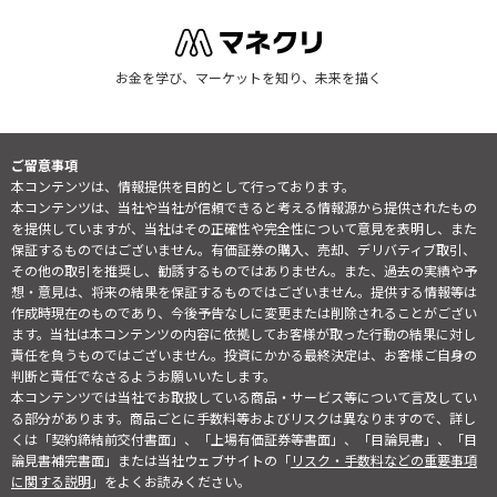
お金を学び、マーケットを知り、未来を描く
ご留意事項
本コンテンツは、情報提供を目的として行っております。
本コンテンツは、当社や当社が信頼できると考える情報源から提供されたもの
を提供していますが、当社はその正確性や完全性について意見を表明し、また
保証するものではございません。有価証券の購入、売却、デリバティブ取引、
その他の取引を推奨し、勧誘するものではありません。また、過去の実績や予
想・意見は、将来の結果を保証するものではございません。提供する情報等は
作成時現在のものであり、今後予告なしに変更または削除されることがござい
ます。当社は本コンテンツの内容に依拠してお客様が取った行動の結果に対し
責任を負うものではございません。投資にかかる最終決定は、お客様ご自身の
判断と責任でなさるようお願いいたします。
本コンテンツでは当社でお取扱している商品・サービス等について言及してい
る部分があります。商品ごとに手数料等およびリスクは異なりますので、詳し
くは「契約締結前交付書面」、「上場有価証券等書面」、「目論見書」、「目
論見書補完書面」または当社ウェブサイトの「
リスク・手数料などの重要事項
に関する説明
」をよくお読みください。