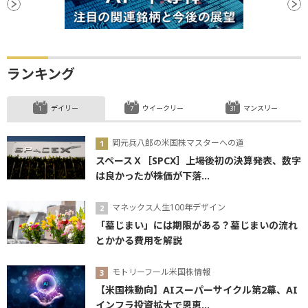
ランキング
デイリー
ウイークリー
マンスリー
岡元兵八郎の米国株マスターへの道
スペースＸ［SPCX］上場後初の決算発表、数字
は良かったが株価が下落...
マネックス人生100年デザイン
「墓じまい」には期限がある？墓じまいの流れ
とかかる費用を解説
モトリーフール米国株情報
【米国株動向】AIスーパーサイクル第2幕、AI
インフラ投資拡大で恩恵...