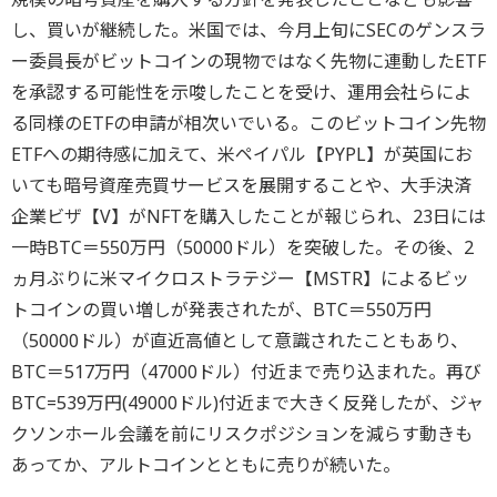
し、買いが継続した。米国では、今月上旬にSECのゲンスラ
ー委員長がビットコインの現物ではなく先物に連動したETF
を承認する可能性を示唆したことを受け、運用会社らによ
る同様のETFの申請が相次いでいる。このビットコイン先物
ETFへの期待感に加えて、米ペイパル【PYPL】が英国にお
いても暗号資産売買サービスを展開することや、大手決済
企業ビザ【V】がNFTを購入したことが報じられ、23日には
一時BTC＝550万円（50000ドル）を突破した。その後、2
ヵ月ぶりに米マイクロストラテジー【MSTR】によるビッ
トコインの買い増しが発表されたが、BTC＝550万円
（50000ドル）が直近高値として意識されたこともあり、
BTC＝517万円（47000ドル）付近まで売り込まれた。再び
BTC=539万円(49000ドル)付近まで大きく反発したが、ジャ
クソンホール会議を前にリスクポジションを減らす動きも
あってか、アルトコインとともに売りが続いた。