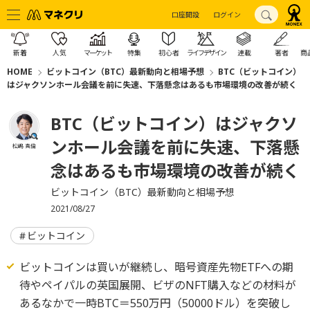
口座開設
ログイン
新着
人気
マーケット
特集
初心者
ライフデザイン
連載
著者
商
HOME
ビットコイン（BTC）最新動向と相場予想
BTC（ビットコイン）
はジャクソンホール会議を前に失速、下落懸念はあるも市場環境の改善が続く
BTC（ビットコイン）はジャクソ
ンホール会議を前に失速、下落懸
松嶋 真倫
念はあるも市場環境の改善が続く
ビットコイン（BTC）最新動向と相場予想
2021/08/27
ビットコイン
ビットコインは買いが継続し、暗号資産先物ETFへの期
待やペイパルの英国展開、ビザのNFT購入などの材料が
あるなかで一時BTC＝550万円（50000ドル）を突破し