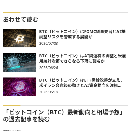
あわせて読む
BTC（ビットコイン）はFOMC議事要旨とAI株
調整リスクを警戒する展開か
2026/07/03
BTC（ビットコイン）はAI関連株の調整と米雇
用統計次第でさらなる下落に警戒か
2026/06/26
BTC（ビットコイン）はETF需給改善が支え、
米イラン合意後の動きとAI資金動向を注視...
2026/06/19
「ビットコイン（BTC）最新動向と相場予想」
の過去記事を読む