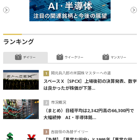
ランキング
デイリー
ウイークリー
マンスリー
岡元兵八郎の米国株マスターへの道
スペースＸ［SPCX］上場後初の決算発表、数字
は良かったが株価が下落...
市況概況
（まとめ）日経平均は2,342円高の66,300円で
大幅続伸 AI・半導体銘...
吉田恒の為替デイリー
【為替】「異常な円安」と1995年「異常な円