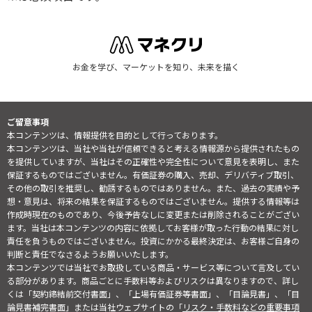
お金を学び、マーケットを知り、未来を描く
ご留意事項
本コンテンツは、情報提供を目的として行っております。
本コンテンツは、当社や当社が信頼できると考える情報源から提供されたもの
を提供していますが、当社はその正確性や完全性について意見を表明し、また
保証するものではございません。有価証券の購入、売却、デリバティブ取引、
その他の取引を推奨し、勧誘するものではありません。また、過去の実績や予
想・意見は、将来の結果を保証するものではございません。提供する情報等は
作成時現在のものであり、今後予告なしに変更または削除されることがござい
ます。当社は本コンテンツの内容に依拠してお客様が取った行動の結果に対し
責任を負うものではございません。投資にかかる最終決定は、お客様ご自身の
判断と責任でなさるようお願いいたします。
本コンテンツでは当社でお取扱している商品・サービス等について言及してい
る部分があります。商品ごとに手数料等およびリスクは異なりますので、詳し
くは「契約締結前交付書面」、「上場有価証券等書面」、「目論見書」、「目
論見書補完書面」または当社ウェブサイトの「
リスク・手数料などの重要事項