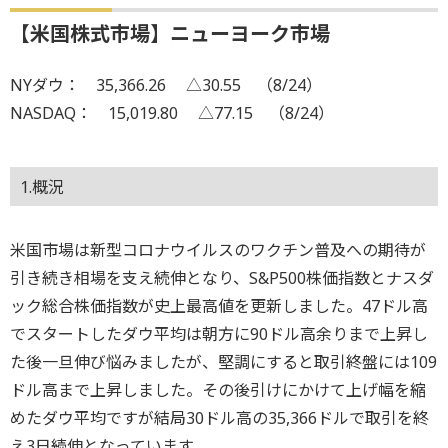
【米国株式市場】ニューヨーク市場
NYダウ： 35,366.26 △30.55 （8/24）
NASDAQ： 15,019.80 △77.15 （8/24）
1.概況
米国市場は新型コロナウイルスのワクチン普及への期待が
引き続き相場を支え続伸となり、S&P500株価指数とナスダ
ック総合株価指数が史上最高値を更新しました。47ドル高
でスタートしたダウ平均は朝方に90ドル高余りまで上昇し
た後一旦伸び悩みましたが、堅調にすると取引終盤には109
ドル高まで上昇しました。その後引けにかけて上げ幅を縮
めたダウ平均ですが結局30ドル高の35,366ドルで取引を終
え3日続伸となっています。