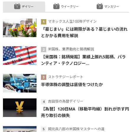
デイリー
ウイークリー
マンスリー
マネックス人生100年デザイン
「墓じまい」には期限がある？墓じまいの流れ
とかかる費用を解説
米国株、業界動向と銘柄解説
【米国株：銘柄発掘】業績上振れ5銘柄、パラ
ンティア・テクノロジー...
ストラテジーレポート
半導体株の調整は底値をつけたか
吉田恒の為替デイリー
【為替】120日MA（移動平均線）割れが示す円
売り取引の損失
岡元兵八郎の米国株マスターへの道