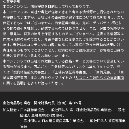
ご留意事項
本コンテンツは、情報提供を目的として行っております。
本コンテンツは、当社や当社が信頼できると考える情報源から提供されたもの
を提供していますが、当社はその正確性や完全性について意見を表明し、また
保証するものではございません。有価証券の購入、売却、デリバティブ取引、
その他の取引を推奨し、勧誘するものではありません。また、過去の実績や予
想・意見は、将来の結果を保証するものではございません。提供する情報等は
作成時現在のものであり、今後予告なしに変更または削除されることがござい
ます。当社は本コンテンツの内容に依拠してお客様が取った行動の結果に対し
責任を負うものではございません。投資にかかる最終決定は、お客様ご自身の
判断と責任でなさるようお願いいたします。
本コンテンツでは当社でお取扱している商品・サービス等について言及してい
る部分があります。商品ごとに手数料等およびリスクは異なりますので、詳し
くは「契約締結前交付書面」、「上場有価証券等書面」、「目論見書」、「目
論見書補完書面」または当社ウェブサイトの「
リスク・手数料などの重要事項
に関する説明
」をよくお読みください。
金融商品取引業者 関東財務局長（金商）第165号
日本証券業協会、一般社団法人 第二種金融商品取引業協会、一般社
団法人 金融先物取引業協会、
一般社団法人 日本暗号資産等取引業協会、一般社団法人 資産運用業
協会