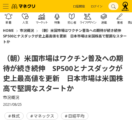
口座開設
ログイン
新着
人気
マーケット
特集
初心者
ライフデザイン
連載
著者
商
HOME
市況概況
（朝）米国市場はワクチン普及への期待が続き続伸
SP500とナスダックが史上最高値を更新 日本市場は米国株高で堅調なスター
トか
（朝）米国市場はワクチン普及への期
待が続き続伸 SP500とナスダックが
史上最高値を更新 日本市場は米国株
高で堅調なスタートか
市況概況
2021/08/25
株式
マネックス
日経平均