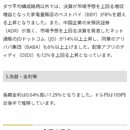
ダウ平均構成銘柄以外では、決算が市場予想を上回る増収
増益となった家電量販店のベストバイ（BBY）が8％を超え
る上昇となりました。また、中国企業の米預託証券
（ADR）が高く、市場予想を上回る決算を発表したネット
通販のJDドットコム（JD）が14％以上上昇し、同業のアリ
ババ集団（BABA）も6％以上上げました。配車アプリのデ
ィディ（DIDI）も12％を上回る上昇となっています。
5.為替・金利等
長期金利は0.04％高い1.29％となりました。ドル円は109円
台後半で推移しています。