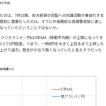
券が作成
たのは、7月以降、前大統領の収監への抗議活動が暴徒化する
質的に重要だったのは、すでに中長期的な高値警戒域に達し
なっていたということではないか。
アフリカランド／円は5年MA（移動平均線）が上限になってき
だと7.5円程度。つまり、一時8円を大きく上回るまで上昇した
上がり過ぎ」懸念がかなり強くなっていたと言えそうだった
010年～）