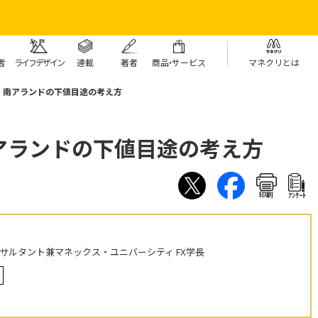
者
ライフデザイン
連載
著者
商
品・
サービス
マネクリとは
」南アランドの下値目途の考え方
アランドの下値目途の考え方
印刷
ｱﾝｹｰﾄ
ンサルタント兼マネックス・ユニバーシティ FX学長