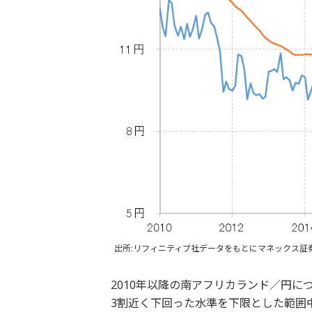
出所:リフィニティブ社データをもとにマネックス証
2010年以降の南アフリカランド／円に
3割近く下回った水準を下限とした範囲