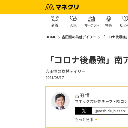
新着
人気
マーケット
特集
初心
HOME
吉田恒の為替デイリー
「コロナ後最強
「コロナ後最強」南
吉田恒の為替デイリー
2021/08/17
吉田 恒
マネックス証券 チーフ・FXコ
@yoshida_hisash1
もっと見る