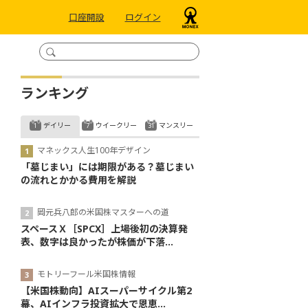
口座開設
ログイン
ランキング
デイリー
ウイークリー
マンスリー
マネックス人生100年デザイン
「墓じまい」には期限がある？墓じまい
の流れとかかる費用を解説
岡元兵八郎の米国株マスターへの道
スペースＸ［SPCX］上場後初の決算発
表、数字は良かったが株価が下落...
モトリーフール米国株情報
【米国株動向】AIスーパーサイクル第2
幕、AIインフラ投資拡大で恩恵...