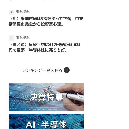
市況概況
（朝）米国市場は3指数揃って下落 中東
情勢悪化懸念から投資家心理...
市況概況
（まとめ）日経平均は617円安の65,683
円で反落 半導体株に売りも好...
ランキング一覧を見る