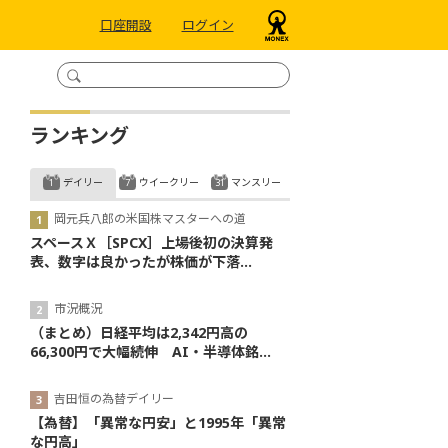
口座開設
ログイン
ランキング
デイリー
ウイークリー
マンスリー
岡元兵八郎の米国株マスターへの道
スペースＸ［SPCX］上場後初の決算発
表、数字は良かったが株価が下落...
市況概況
（まとめ）日経平均は2,342円高の
66,300円で大幅続伸 AI・半導体銘...
吉田恒の為替デイリー
【為替】「異常な円安」と1995年「異常
な円高」