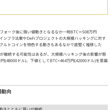
フォーク後に強い値動きとなるなか一時BTC＝508万円
米インフラ法案やDeFiプロジェクトの大規模ハッキングに対す
アルトコインを物色する動きもあるなかで底堅く推移した
いが継続する可能性はあるが、大規模ハッキング後の影響が懸
(48000ドル)、下値としてBTC=464万円(42000ドル)を意識
場動向
値動きとともに買いが継続