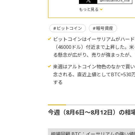
@masamichi_ma
もっと見る
ビットコイン
暗号資産
ビットコインはイーサリアムがハード
（46000ドル）付近まで上昇した。
る懸念が広がり、売りが強まったが、
来週はアルトコイン物色のなかで買
念される、直近上値としてBTC=530万円
する
今週（8月6日～8月12日）の相
相場回顧 BTC：イーサリアムの強い