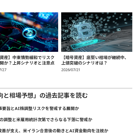
資産】中東情勢緩和でリスク
【暗号資産】底堅い相場が継続中、
開か？上昇シナリオと注意点
上値突破のシナリオは？
7/27
2026/07/21
動向と相場予想」の過去記事を読む
議事要旨とAI株調整リスクを警戒する展開か
株の調整と米雇用統計次第でさらなる下落に警戒か
給改善が支え、米イラン合意後の動きとAI資金動向を注視か