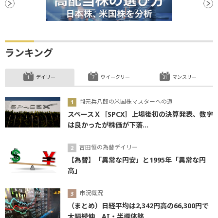
ランキング
デイリー
ウイークリー
マンスリー
岡元兵八郎の米国株マスターへの道
スペースＸ［SPCX］上場後初の決算発表、数字
は良かったが株価が下落...
吉田恒の為替デイリー
【為替】「異常な円安」と1995年「異常な円
高」
市況概況
（まとめ）日経平均は2,342円高の66,300円で
大幅続伸 AI・半導体銘...