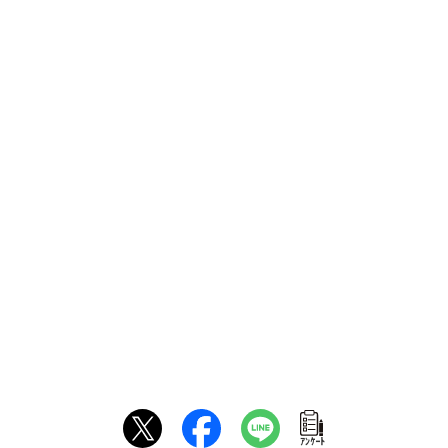
ｱﾝｹｰﾄ