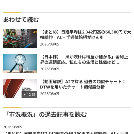
あわせて読む
（まとめ）日経平均は2,342円高の66,300円で大
幅続伸 AI・半導体銘柄がけん引
2026/08/05
【日本株】「風が吹けば桶屋が儲かる」金利上
昇の連鎖反応。私たちの生活と株価はど...
2026/08/05
【動画解説】AIで探る 過去の類似チャート：
DTWを用いたチャート類似度分析
2026/08/05
12:55
「市況概況」の過去記事を読む
2026/08/05
（まとめ）日経平均は2,342円高の66,300円で大幅続伸 AI・半導