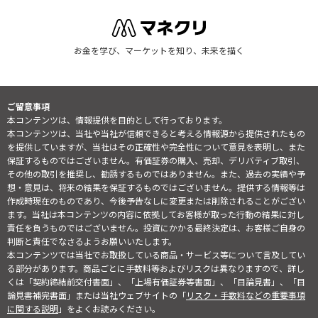
お金を学び、マーケットを知り、未来を描く
ご留意事項
本コンテンツは、情報提供を目的として行っております。
本コンテンツは、当社や当社が信頼できると考える情報源から提供されたもの
を提供していますが、当社はその正確性や完全性について意見を表明し、また
保証するものではございません。有価証券の購入、売却、デリバティブ取引、
その他の取引を推奨し、勧誘するものではありません。また、過去の実績や予
想・意見は、将来の結果を保証するものではございません。提供する情報等は
作成時現在のものであり、今後予告なしに変更または削除されることがござい
ます。当社は本コンテンツの内容に依拠してお客様が取った行動の結果に対し
責任を負うものではございません。投資にかかる最終決定は、お客様ご自身の
判断と責任でなさるようお願いいたします。
本コンテンツでは当社でお取扱している商品・サービス等について言及してい
る部分があります。商品ごとに手数料等およびリスクは異なりますので、詳し
くは「契約締結前交付書面」、「上場有価証券等書面」、「目論見書」、「目
論見書補完書面」または当社ウェブサイトの「
リスク・手数料などの重要事項
に関する説明
」をよくお読みください。