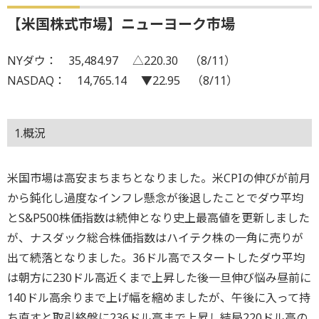
【米国株式市場】ニューヨーク市場
NYダウ： 35,484.97 △220.30 （8/11）
NASDAQ： 14,765.14 ▼22.95 （8/11）
1.概況
米国市場は高安まちまちとなりました。米CPIの伸びが前月
から鈍化し過度なインフレ懸念が後退したことでダウ平均
とS&P500株価指数は続伸となり史上最高値を更新しました
が、ナスダック総合株価指数はハイテク株の一角に売りが
出て続落となりました。36ドル高でスタートしたダウ平均
は朝方に230ドル高近くまで上昇した後一旦伸び悩み昼前に
140ドル高余りまで上げ幅を縮めましたが、午後に入って持
ち直すと取引終盤に236ドル高まで上昇し結局220ドル高の