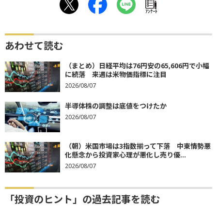
ｱﾝｹｰﾄ
あわせて読む
（まとめ）日経平均は76円安の65,606円で小幅
に続落 来週は米物価指標に注目
2026/08/07
半導体株の調整は底値をつけたか
2026/08/07
（朝）米国市場は3指数揃って下落 中東情勢悪
化懸念から投資家心理が悪化し売り優...
2026/08/07
「投資のヒント」の過去記事を読む