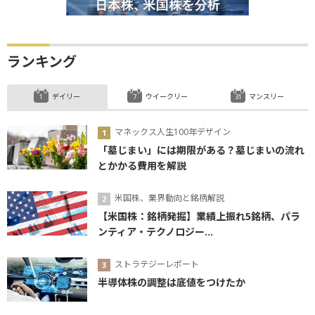
ランキング
デイリー
ウイークリー
マンスリー
マネックス人生100年デザイン
「墓じまい」には期限がある？墓じまいの流れ
とかかる費用を解説
米国株、業界動向と銘柄解説
【米国株：銘柄発掘】業績上振れ5銘柄、パラ
ンティア・テクノロジー...
ストラテジーレポート
半導体株の調整は底値をつけたか