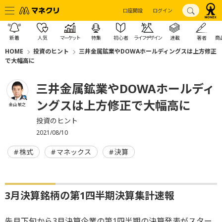
口座開設
ログイン
新着
人気
マーケット
特集
初心者
ライフデザイン
連載
著者
商
HOME
投資のヒント
三井金属鉱業やDOWAホールディングスは上方修正
で大幅高に
三井金属鉱業やDOWAホールディ
ングスは上方修正で大幅高に
金山 敏之
投資のヒント
2021/08/10
株式
マネックス
決算
3月決算銘柄の第1四半期決算集計速報
先月下旬から3月決算企業の第1四半期の決算発表がスター