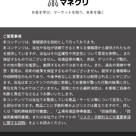
お金を学び、マーケットを知り、未来を描く
ご留意事項
本コンテンツは、情報提供を目的として行っております。
本コンテンツは、当社や当社が信頼できると考える情報源から提供されたもの
を提供していますが、当社はその正確性や完全性について意見を表明し、また
保証するものではございません。有価証券の購入、売却、デリバティブ取引、
その他の取引を推奨し、勧誘するものではありません。また、過去の実績や予
想・意見は、将来の結果を保証するものではございません。提供する情報等は
作成時現在のものであり、今後予告なしに変更または削除されることがござい
ます。当社は本コンテンツの内容に依拠してお客様が取った行動の結果に対し
責任を負うものではございません。投資にかかる最終決定は、お客様ご自身の
判断と責任でなさるようお願いいたします。
本コンテンツでは当社でお取扱している商品・サービス等について言及してい
る部分があります。商品ごとに手数料等およびリスクは異なりますので、詳し
くは「契約締結前交付書面」、「上場有価証券等書面」、「目論見書」、「目
論見書補完書面」または当社ウェブサイトの「
リスク・手数料などの重要事項
に関する説明
」をよくお読みください。