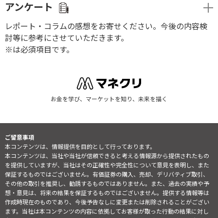
アンケート
レポート・コラムの感想をお寄せください。今後の内容検
討等に参考にさせていただきます。
※は必須項目です。
お金を学び、マーケットを知り、未来を描く
ご留意事項
本コンテンツは、情報提供を目的として行っております。
本コンテンツは、当社や当社が信頼できると考える情報源から提供されたもの
を提供していますが、当社はその正確性や完全性について意見を表明し、また
保証するものではございません。有価証券の購入、売却、デリバティブ取引、
その他の取引を推奨し、勧誘するものではありません。また、過去の実績や予
想・意見は、将来の結果を保証するものではございません。提供する情報等は
作成時現在のものであり、今後予告なしに変更または削除されることがござい
ます。当社は本コンテンツの内容に依拠してお客様が取った行動の結果に対し