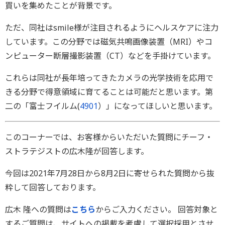
買いを集めたことが背景です。
ただ、同社はsmile様が注目されるようにヘルスケアに注力
しています。この分野では磁気共鳴画像装置（MRI）やコ
ンピューター断層撮影装置（CT）などを手掛けています。
これらは同社が長年培ってきたカメラの光学技術を応用で
きる分野で得意領域に育てることは可能だと思います。第
二の「富士フイルム(
4901
）」になってほしいと思います。
このコーナーでは、お客様からいただいた質問にチーフ・
ストラテジストの広木隆が回答します。
今回は2021年7月28日から8月2日に寄せられた質問から抜
粋して回答しております。
広木 隆への質問は
こちら
からご入力ください。 回答対象と
するご質問は、サイトへの掲載を考慮して選択採用とさせ