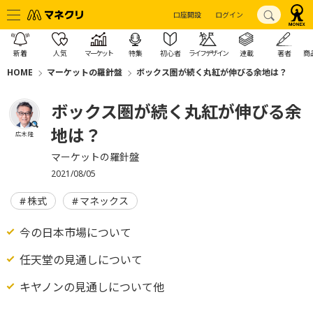
口座開設
ログイン
新着
人気
マーケット
特集
初心者
ライフデザイン
連載
著者
商
HOME
マーケットの羅針盤
ボックス圏が続く丸紅が伸びる余地は？
ボックス圏が続く丸紅が伸びる余
地は？
広木 隆
マーケットの羅針盤
2021/08/05
株式
マネックス
今の日本市場について
任天堂の見通しについて
キヤノンの見通しについて他