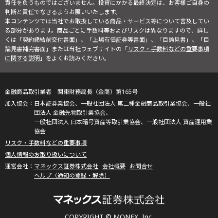
責任を負うものではございません。投資にかかる最終決定は、お客様ご自身の
判断と責任でなさるようお願いいたします。
本コンテンツでは当社でお取扱している商品・サービス等について言及してい
る部分があります。商品ごとに手数料等およびリスクは異なりますので、詳し
くは「契約締結前交付書面」、「上場有価証券等書面」、「目論見書」、「目
論見書補完書面」または当社ウェブサイトの「
リスク・手数料などの重要事項
に関する説明
」をよくお読みください。
金融商品取引業者 関東財務局長（金商）第165号
日本証券業協会、一般社団法人 第二種金融商品取引業協会、一般社
団法人 金融先物取引業協会、
一般社団法人 日本暗号資産等取引業協会、一般社団法人 資産運用業
協会
リスク・手数料などの重要事項
個人情報のお取り扱いについて
マネックス証券株式会社
会社概要
お問合せ
ヘルプ（通知の登録・解除）
COPYRIGHT © MONEX, Inc.