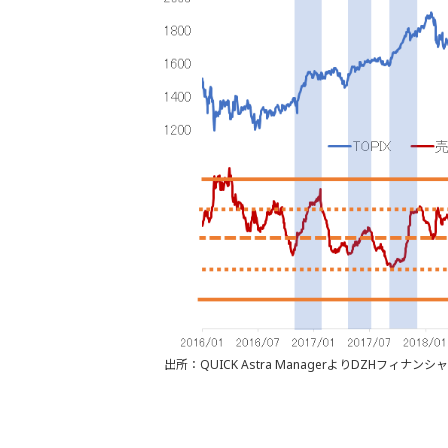
出所：QUICK Astra ManagerよりDZHフィナ