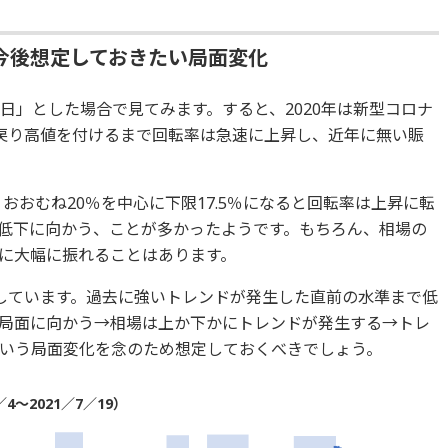
今後想定しておきたい局面変化
日」とした場合で見てみます。すると、2020年は新型コロナ
戻り高値を付けるまで回転率は急速に上昇し、近年に無い賑
、おおむね20％を中心に下限17.5％になると回転率は上昇に転
は低下に向かう、ことが多かったようです。もちろん、相場の
に大幅に振れることはあります。
低下しています。過去に強いトレンドが発生した直前の水準まで低
局面に向かう→相場は上か下かにトレンドが発生する→トレ
いう局面変化を念のため想定しておくべきでしょう。
4～2021／7／19）