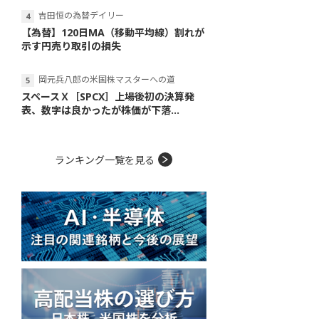
吉田恒の為替デイリー
【為替】120日MA（移動平均線）割れが
示す円売り取引の損失
岡元兵八郎の米国株マスターへの道
スペースＸ［SPCX］上場後初の決算発
表、数字は良かったが株価が下落...
ランキング一覧を見る