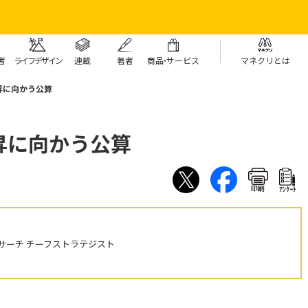
者
ライフデザイン
連載
著者
商
品・
サービス
マネクリとは
昇に向かう公算
昇に向かう公算
印刷
ｱﾝｹｰﾄ
サーチ チーフストラテジスト