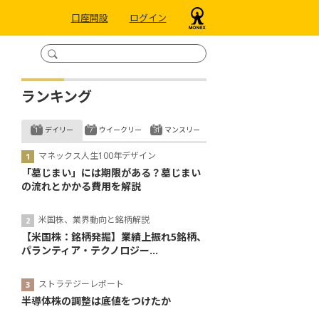
口座開設
ログイン
ランキング
デイリー
ウイークリー
マンスリー
マネックス人生100年デザイン
「墓じまい」には期限がある？墓じまい
の流れとかかる費用を解説
米国株、業界動向と銘柄解説
【米国株：銘柄発掘】業績上振れ5銘柄、
パランティア・テクノロジー...
ストラテジーレポート
半導体株の調整は底値をつけたか