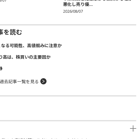
8/07
悪化し売り優...
2026/08/07
事を読む
となる可能性、高値掴みに注意か
り高は、株買いの主要因か
静
過去記事一覧を見る