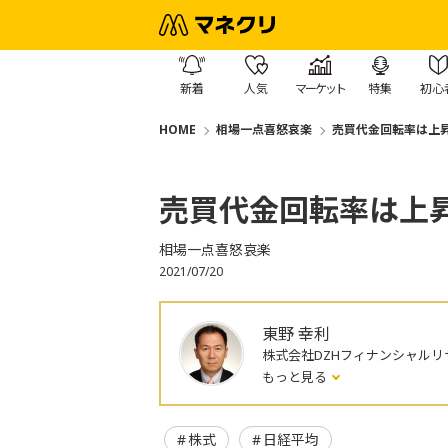
新着
人気
マーケット
特集
初心
HOME
相場一点喜怒哀楽
売買代金回転率は上
売買代金回転率は上
相場一点喜怒哀楽
2021/07/20
東野 幸利
株式会社DZHフィナンシャルリ
もっと見る
株式
日経平均