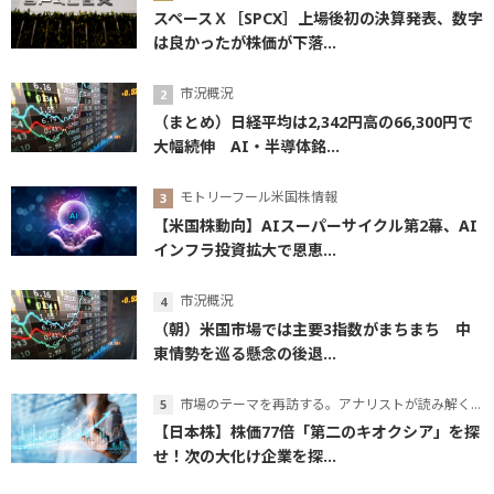
スペースＸ［SPCX］上場後初の決算発表、数字
は良かったが株価が下落...
市況概況
（まとめ）日経平均は2,342円高の66,300円で
大幅続伸 AI・半導体銘...
モトリーフール米国株情報
【米国株動向】AIスーパーサイクル第2幕、AI
インフラ投資拡大で恩恵...
市況概況
（朝）米国市場では主要3指数がまちまち 中
東情勢を巡る懸念の後退...
市場のテーマを再訪する。アナリストが読み解くテーマの本質
【日本株】株価77倍「第二のキオクシア」を探
せ！次の大化け企業を探...