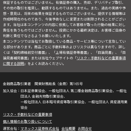
保証するものではございません。有価証券の購入、売却、デリバティブ取引、
その他の取引を推奨し、勧誘するものではありません。また、過去の実績や予
想・意見は、将来の結果を保証するものではございません。提供する情報等は
作成時現在のものであり、今後予告なしに変更または削除されることがござい
ます。当社は本コンテンツの内容に依拠してお客様が取った行動の結果に対し
責任を負うものではございません。投資にかかる最終決定は、お客様ご自身の
判断と責任でなさるようお願いいたします。
本コンテンツでは当社でお取扱している商品・サービス等について言及してい
る部分があります。商品ごとに手数料等およびリスクは異なりますので、詳し
くは「契約締結前交付書面」、「上場有価証券等書面」、「目論見書」、「目
論見書補完書面」または当社ウェブサイトの「
リスク・手数料などの重要事項
に関する説明
」をよくお読みください。
金融商品取引業者 関東財務局長（金商）第165号
日本証券業協会、一般社団法人 第二種金融商品取引業協会、一般社
団法人 金融先物取引業協会、
一般社団法人 日本暗号資産等取引業協会、一般社団法人 資産運用業
協会
リスク・手数料などの重要事項
個人情報のお取り扱いについて
マネックス証券株式会社
会社概要
お問合せ