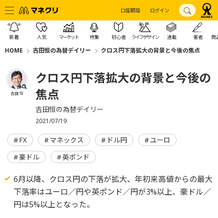
口座開設
ログイン
新着
人気
マーケット
特集
初心者
ライフデザイン
連載
著者
商
HOME
吉田恒の為替デイリー
クロス円下落拡大の背景と今後の焦点
クロス円下落拡大の背景と今後の
焦点
吉田 恒
吉田恒の為替デイリー
2021/07/19
FX
マネックス
ドル円
ユーロ
豪ドル
英ポンド
6月以降、クロス円の下落が拡大、年初来高値からの最大
下落率はユーロ／円や英ポンド／円が3%以上、豪ドル／
円は5%以上となった。