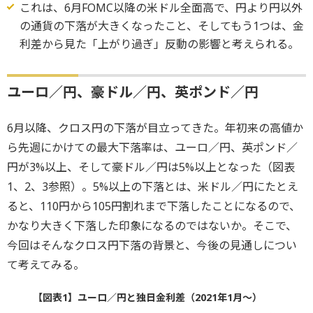
これは、6月FOMC以降の米ドル全面高で、円より円以外
の通貨の下落が大きくなったこと、そしてもう1つは、金
利差から見た「上がり過ぎ」反動の影響と考えられる。
ユーロ／円、豪ドル／円、英ポンド／円
6月以降、クロス円の下落が目立ってきた。年初来の高値か
ら先週にかけての最大下落率は、ユーロ／円、英ポンド／
円が3%以上、そして豪ドル／円は5%以上となった（図表
1、2、3参照）。5%以上の下落とは、米ドル／円にたとえ
ると、110円から105円割れまで下落したことになるので、
かなり大きく下落した印象になるのではないか。そこで、
今回はそんなクロス円下落の背景と、今後の見通しについ
て考えてみる。
【図表1】ユーロ／円と独日金利差（2021年1月～）