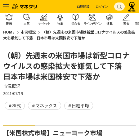
口座開設
ログイン
新着
人気
マーケット
特集
初心者
ライフデザイン
連載
著者
商
HOME
市況概況
（朝）先週末の米国市場は新型コロナウイルスの感染拡
大を嫌気して下落 日本市場は米国株安で下落か
（朝）先週末の米国市場は新型コロナ
ウイルスの感染拡大を嫌気して下落
日本市場は米国株安で下落か
市況概況
2021/07/19
株式
マネックス
日経平均
【米国株式市場】ニューヨーク市場