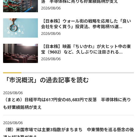
落 半導体株に売りも好業績銘柄が支え
2026/08/06
【日本株】ウォール街の戦略を応用した「良い
会社を安く買う」投資法、参考銘柄15選...
2026/08/06
【日本株】映画『ちいかわ』が大ヒット中の東
宝（9602）など、久しぶりに注目される...
2026/08/06
「市況概況」の過去記事を読む
2026/08/06
（まとめ）日経平均は617円安の65,683円で反落 半導体株に売り
も好業績銘柄が支え
2026/08/06
（朝）米国市場では主要3指数がまちまち 中東情勢を巡る懸念の後