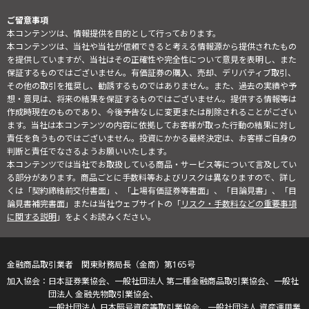
ご留意事項
本コンテンツは、情報提供を目的として行っております。
本コンテンツは、当社や当社が信頼できると考える情報源から提供されたもの
を提供していますが、当社はその正確性や完全性について意見を表明し、また
保証するものではございません。有価証券の購入、売却、デリバティブ取引、
その他の取引を推奨し、勧誘するものではありません。また、過去の実績や予
想・意見は、将来の結果を保証するものではございません。提供する情報等は
作成時現在のものであり、今後予告なしに変更または削除されることがござい
ます。当社は本コンテンツの内容に依拠してお客様が取った行動の結果に対し
責任を負うものではございません。投資にかかる最終決定は、お客様ご自身の
判断と責任でなさるようお願いいたします。
本コンテンツでは当社でお取扱している商品・サービス等について言及してい
る部分があります。商品ごとに手数料等およびリスクは異なりますので、詳し
くは「契約締結前交付書面」、「上場有価証券等書面」、「目論見書」、「目
論見書補完書面」または当社ウェブサイトの「
リスク・手数料などの重要事項
に関する説明
」をよくお読みください。
金融商品取引業者 関東財務局長（金商）第165号
日本証券業協会、一般社団法人 第二種金融商品取引業協会、一般社
団法人 金融先物取引業協会、
一般社団法人 日本暗号資産等取引業協会、一般社団法人 資産運用業