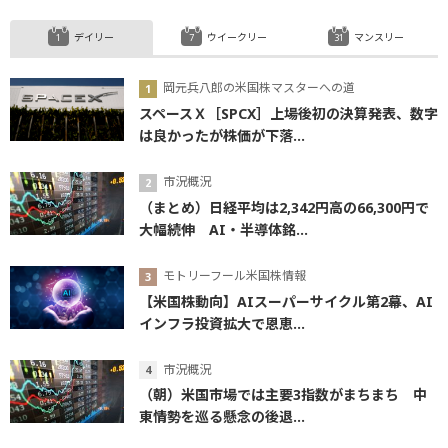
デイリー
ウイークリー
マンスリー
岡元兵八郎の米国株マスターへの道
スペースＸ［SPCX］上場後初の決算発表、数字
は良かったが株価が下落...
市況概況
（まとめ）日経平均は2,342円高の66,300円で
大幅続伸 AI・半導体銘...
モトリーフール米国株情報
【米国株動向】AIスーパーサイクル第2幕、AI
インフラ投資拡大で恩恵...
市況概況
（朝）米国市場では主要3指数がまちまち 中
東情勢を巡る懸念の後退...