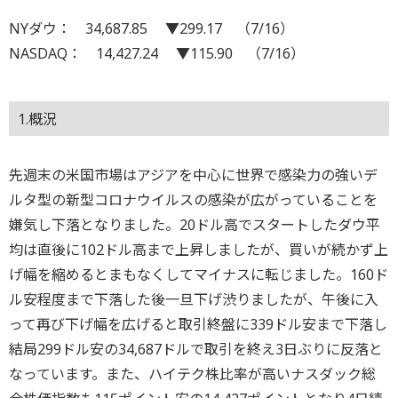
NYダウ： 34,687.85 ▼299.17 （7/16）
NASDAQ： 14,427.24 ▼115.90 （7/16）
1.概況
先週末の米国市場はアジアを中心に世界で感染力の強いデ
ルタ型の新型コロナウイルスの感染が広がっていることを
嫌気し下落となりました。20ドル高でスタートしたダウ平
均は直後に102ドル高まで上昇しましたが、買いが続かず上
げ幅を縮めるとまもなくしてマイナスに転じました。160ド
ル安程度まで下落した後一旦下げ渋りましたが、午後に入
って再び下げ幅を広げると取引終盤に339ドル安まで下落し
結局299ドル安の34,687ドルで取引を終え3日ぶりに反落と
なっています。また、ハイテク株比率が高いナスダック総