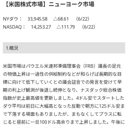
【米国株式市場】ニューヨーク市場
NYダウ： 33,945.58 △68.61 （6/22）
NASDAQ： 14,253.27 △111.79 （6/22）
1.概況
米国市場はパウエル米連邦準備理事会（FRB）議長の足元
の物価上昇は一過性の供給制約などが和らげば長期的な目
標に向けて低下していくとの議会証言での発言を受けて早
期の利上げ観測が後退し続伸となり、ナスダック総合株価
指数が史上最高値を更新しました。4ドル安でスタートした
ダウ平均は前日に大幅高となった反動で朝方に125ドル安ま
で下落する場面もありましたが、まもなくしてプラスに転
じると昼前に一旦100ドル高余りまで上昇しました。午後に