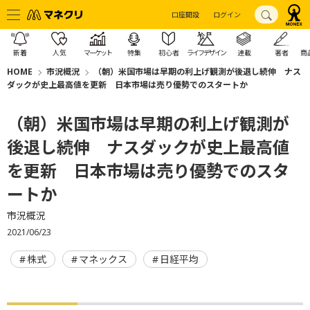
口座開設
ログイン
新着
人気
マーケット
特集
初心者
ライフデザイン
連載
著者
商
HOME
市況概況
（朝）米国市場は早期の利上げ観測が後退し続伸 ナス
ダックが史上最高値を更新 日本市場は売り優勢でのスタートか
（朝）米国市場は早期の利上げ観測が
後退し続伸 ナスダックが史上最高値
を更新 日本市場は売り優勢でのスタ
ートか
市況概況
2021/06/23
株式
マネックス
日経平均