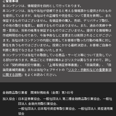
ご留意事項
本コンテンツは、情報提供を目的として行っております。
本コンテンツは、当社や当社が信頼できると考える情報源から提供されたもの
を提供していますが、当社はその正確性や完全性について意見を表明し、また
保証するものではございません。有価証券の購入、売却、デリバティブ取引、
その他の取引を推奨し、勧誘するものではありません。また、過去の実績や予
想・意見は、将来の結果を保証するものではございません。提供する情報等は
作成時現在のものであり、今後予告なしに変更または削除されることがござい
ます。当社は本コンテンツの内容に依拠してお客様が取った行動の結果に対し
責任を負うものではございません。投資にかかる最終決定は、お客様ご自身の
判断と責任でなさるようお願いいたします。
本コンテンツでは当社でお取扱している商品・サービス等について言及してい
る部分があります。商品ごとに手数料等およびリスクは異なりますので、詳し
くは「契約締結前交付書面」、「上場有価証券等書面」、「目論見書」、「目
論見書補完書面」または当社ウェブサイトの「
リスク・手数料などの重要事項
に関する説明
」をよくお読みください。
金融商品取引業者 関東財務局長（金商）第165号
日本証券業協会、一般社団法人 第二種金融商品取引業協会、一般社
団法人 金融先物取引業協会、
一般社団法人 日本暗号資産等取引業協会、一般社団法人 資産運用業
協会