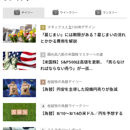
デイリー
ウイークリー
マンスリー
マネックス人生100年デザイン
「墓じまい」には期限がある？墓じまいの流れ
とかかる費用を解説
岡元兵八郎の米国株マスターへの道
【米国株】S&P500は高値を更新、「売らなけ
ればならない売り」が一巡...
吉田恒の為替デイリー
【為替】円安を主導した投機円売りが急減
吉田恒の為替ウイークリー
【為替】8/10～8/14の米ドル／円を予想する
ストラテジーレポート