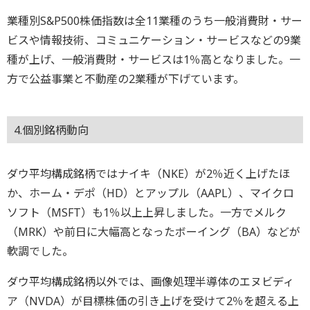
業種別S&P500株価指数は全11業種のうち一般消費財・サー
ビスや情報技術、コミュニケーション・サービスなどの9業
種が上げ、一般消費財・サービスは1％高となりました。一
方で公益事業と不動産の2業種が下げています。
4.個別銘柄動向
ダウ平均構成銘柄ではナイキ（NKE）が2％近く上げたほ
か、ホーム・デポ（HD）とアップル（AAPL）、マイクロ
ソフト（MSFT）も1％以上上昇しました。一方でメルク
（MRK）や前日に大幅高となったボーイング（BA）などが
軟調でした。
ダウ平均構成銘柄以外では、画像処理半導体のエヌビディ
ア（NVDA）が目標株価の引き上げを受けて2％を超える上