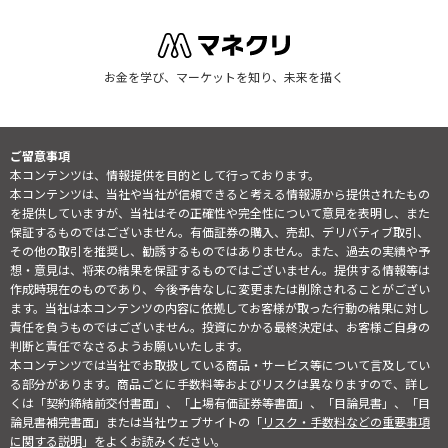
お金を学び、マーケットを知り、未来を描く
ご留意事項
本コンテンツは、情報提供を目的として行っております。
本コンテンツは、当社や当社が信頼できると考える情報源から提供されたもの
を提供していますが、当社はその正確性や完全性について意見を表明し、また
保証するものではございません。有価証券の購入、売却、デリバティブ取引、
その他の取引を推奨し、勧誘するものではありません。また、過去の実績や予
想・意見は、将来の結果を保証するものではございません。提供する情報等は
作成時現在のものであり、今後予告なしに変更または削除されることがござい
ます。当社は本コンテンツの内容に依拠してお客様が取った行動の結果に対し
責任を負うものではございません。投資にかかる最終決定は、お客様ご自身の
判断と責任でなさるようお願いいたします。
本コンテンツでは当社でお取扱している商品・サービス等について言及してい
る部分があります。商品ごとに手数料等およびリスクは異なりますので、詳し
くは「契約締結前交付書面」、「上場有価証券等書面」、「目論見書」、「目
論見書補完書面」または当社ウェブサイトの「
リスク・手数料などの重要事項
に関する説明
」をよくお読みください。