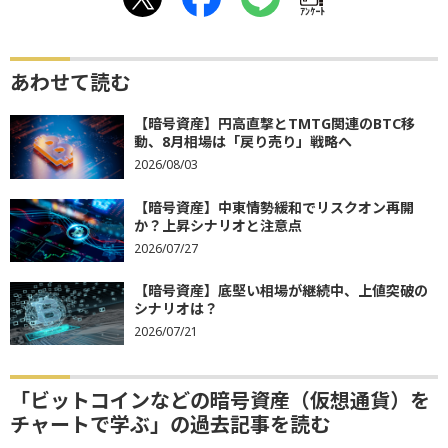
ｱﾝｹｰﾄ
あわせて読む
【暗号資産】円高直撃とTMTG関連のBTC移
動、8月相場は「戻り売り」戦略へ
2026/08/03
【暗号資産】中東情勢緩和でリスクオン再開
か？上昇シナリオと注意点
2026/07/27
【暗号資産】底堅い相場が継続中、上値突破の
シナリオは？
2026/07/21
「ビットコインなどの暗号資産（仮想通貨）を
チャートで学ぶ」の過去記事を読む