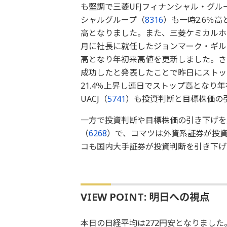
も堅調で三菱UFJフィナンシャル・グル
シャルグループ（
8316
）も一時2.6％
高となりました。また、三菱ケミカルホ
月に社長に就任したジョンマーク・ギル
高となり年初来高値を更新しました。さ
成功したと発表したことで昨日にストッ
21.4％上昇し連日でストップ高となり
UACJ（
5741
）も投資判断と目標株価の引
一方で投資判断や目標株価の引き下げを
（
6268
）で、コマツは外資系証券が投資
コも国内大手証券が投資判断を引き下げた
VIEW POINT: 明日への視点
本日の日経平均は272円安となりました