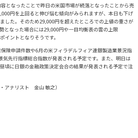
る内容となったことで昨日の米国市場が続落となったことから売
,000円を上回ると伸び悩む傾向がみられますが、本日も下げ
りました。そのため29,000円を超えたところでの上値の重さが
となった場合には29,000円や一目均衡表の雲の上限
かがポイントとなりそうです。
失業保険申請件数や6月の米フィラデルフィア連銀製造業景況指
米景気先行指標総合指数が発表される予定です。また、明日は
昼頃に日銀の金融政策決定会合の結果が発表される予定で注
・アナリスト 金山 敏之）