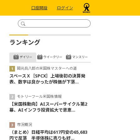
口座開設
ログイン
ランキング
デイリー
ウイークリー
マンスリー
岡元兵八郎の米国株マスターへの道
スペースＸ［SPCX］上場後初の決算発
表、数字は良かったが株価が下落...
モトリーフール米国株情報
【米国株動向】AIスーパーサイクル第2
幕、AIインフラ投資拡大で恩恵...
市況概況
（まとめ）日経平均は617円安の65,683
円で反落 半導体株に売りも好...