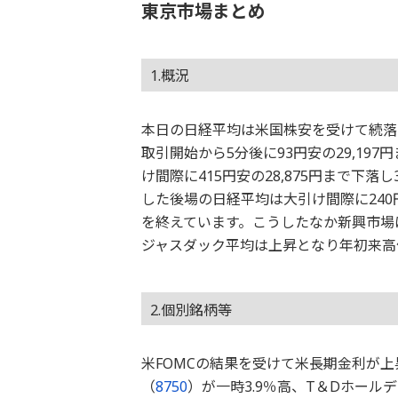
東京市場まとめ
1.概況
本日の日経平均は米国株安を受けて続落と
取引開始から5分後に93円安の29,1
け間際に415円安の28,875円まで下落し
した後場の日経平均は大引け間際に240円安
を終えています。こうしたなか新興市場
ジャスダック平均は上昇となり年初来高
2.個別銘柄等
米FOMCの結果を受けて米長期金利が
（
8750
）が一時3.9％高、T＆Dホール