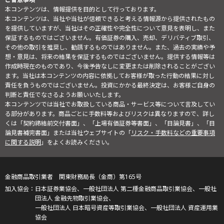
本コンテンツは、情報提供を目的として行っております。
本コンテンツは、当社や当社が信頼できると考える情報源から提供されたもの
を提供していますが、当社はその正確性や完全性について意見を表明し、また
保証するものではございません。有価証券の購入、売却、デリバティブ取引、
その他の取引を推奨し、勧誘するものではありません。また、過去の実績や予
想・意見は、将来の結果を保証するものではございません。提供する情報等は
作成時現在のものであり、今後予告なしに変更または削除されることがござい
ます。当社は本コンテンツの内容に依拠してお客様が取った行動の結果に対し
責任を負うものではございません。投資にかかる最終決定は、お客様ご自身の
判断と責任でなさるようお願いいたします。
本コンテンツでは当社でお取扱している商品・サービス等について言及してい
る部分があります。商品ごとに手数料等およびリスクは異なりますので、詳し
くは「契約締結前交付書面」、「上場有価証券等書面」、「目論見書」、「目
論見書補完書面」または当社ウェブサイトの「
リスク・手数料などの重要事項
に関する説明
」をよくお読みください。
金融商品取引業者 関東財務局長（金商）第165号
日本証券業協会、一般社団法人 第二種金融商品取引業協会、一般社
団法人 金融先物取引業協会、
一般社団法人 日本暗号資産等取引業協会、一般社団法人 資産運用業
協会