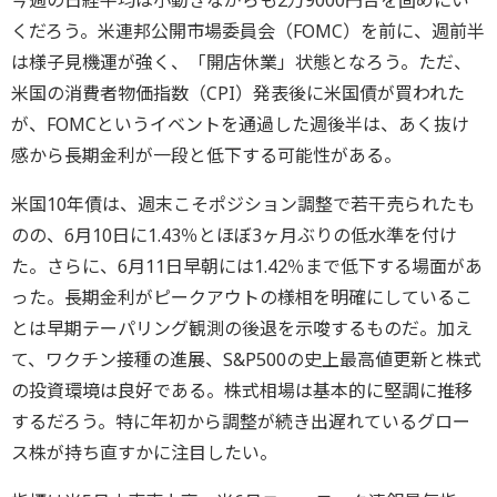
くだろう。米連邦公開市場委員会（FOMC）を前に、週前半
は様子見機運が強く、「開店休業」状態となろう。ただ、
米国の消費者物価指数（CPI）発表後に米国債が買われた
が、FOMCというイベントを通過した週後半は、あく抜け
感から長期金利が一段と低下する可能性がある。
米国10年債は、週末こそポジション調整で若干売られたも
のの、6月10日に1.43％とほぼ3ヶ月ぶりの低水準を付け
た。さらに、6月11日早朝には1.42％まで低下する場面があ
った。長期金利がピークアウトの様相を明確にしているこ
とは早期テーパリング観測の後退を示唆するものだ。加え
て、ワクチン接種の進展、S&P500の史上最高値更新と株式
の投資環境は良好である。株式相場は基本的に堅調に推移
するだろう。特に年初から調整が続き出遅れているグロー
ス株が持ち直すかに注目したい。