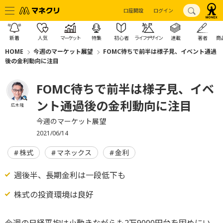
口座開設
ログイン
新着
人気
マーケット
特集
初心者
ライフデザイン
連載
著者
商
HOME
今週のマーケット展望
FOMC待ちで前半は様子見、イベント通過
後の金利動向に注目
FOMC待ちで前半は様子見、イベ
ント通過後の金利動向に注目
広木 隆
今週のマーケット展望
2021/06/14
株式
マネックス
金利
週後半、長期金利は一段低下も
株式の投資環境は良好
今週の日経平均は小動きながらも2万9000円台を固めにい