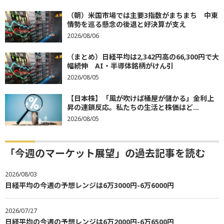
（朝）米国市場では主要3指数がまちまち 中東
情勢を巡る懸念の後退と好決算が支え
2026/08/06
（まとめ）日経平均は2,342円高の66,300円で大
幅続伸 AI・半導体銘柄がけん引
2026/08/05
【日本株】「風が吹けば桶屋が儲かる」金利上
昇の連鎖反応。私たちの生活と株価はど...
2026/08/05
「今週のマーケット展望」の過去記事を読む
2026/08/03
日経平均の今週の予想レンジは6万3000円-6万6000円
2026/07/27
日経平均の今週の予想レンジは6万2000円-6万6500円