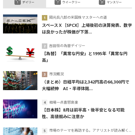
デイリー
ウイークリー
マンスリー
岡元兵八郎の米国株マスターへの道
スペースＸ［SPCX］上場後初の決算発表、数字
は良かったが株価が下落...
吉田恒の為替デイリー
【為替】「異常な円安」と1995年「異常な円
高」
市況概況
（まとめ）日経平均は2,342円高の66,300円で
大幅続伸 AI・半導体銘...
相場一点喜怒哀楽
【日本株】8月は前半高・後半安となる可能
性、高値掴みに注意か
市場のテーマを再訪する。アナリストが読み解くテーマの本質