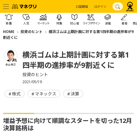
口座開設
ログイン
新着
人気
マーケット
特集
初心者
ライフデザイン
連載
著者
商
HOME
投資のヒント
横浜ゴムは上期計画に対する第1四半期の進捗率が9
割近くに
横浜ゴムは上期計画に対する第1
四半期の進捗率が9割近くに
金山 敏之
投資のヒント
2021/05/19
株式
マネックス
決算
増益予想に向けて順調なスタートを切った12月
決算銘柄は