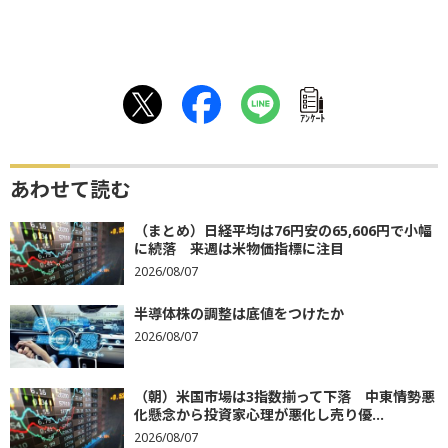
ｱﾝｹｰﾄ
あわせて読む
（まとめ）日経平均は76円安の65,606円で小幅
に続落 来週は米物価指標に注目
2026/08/07
半導体株の調整は底値をつけたか
2026/08/07
（朝）米国市場は3指数揃って下落 中東情勢悪
化懸念から投資家心理が悪化し売り優...
2026/08/07