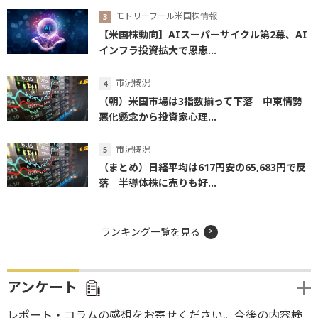
モトリーフール米国株情報
【米国株動向】AIスーパーサイクル第2幕、AI
インフラ投資拡大で恩恵...
市況概況
（朝）米国市場は3指数揃って下落 中東情勢
悪化懸念から投資家心理...
市況概況
（まとめ）日経平均は617円安の65,683円で反
落 半導体株に売りも好...
ランキング一覧を見る
アンケート
レポート・コラムの感想をお寄せください。今後の内容検